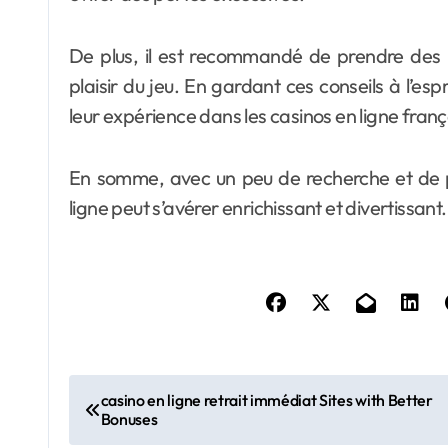
De plus, il est recommandé de prendre des 
plaisir du jeu. En gardant ces conseils à l’es
leur expérience dans les casinos en ligne franç
En somme, avec un peu de recherche et de pr
ligne peut s’avérer enrichissant et divertissant.
P
casino en ligne retrait immédiat Sites with Better
Bonuses
o