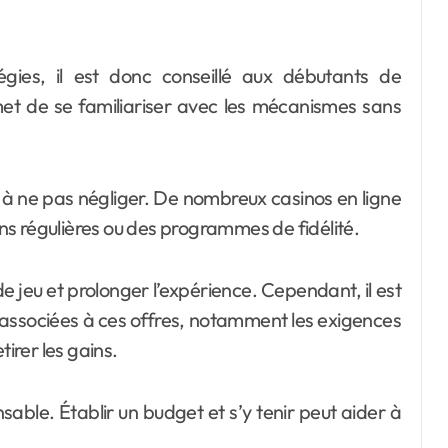
gies, il est donc conseillé aux débutants de
et de se familiariser avec les mécanismes sans
 à ne pas négliger. De nombreux casinos en ligne
s régulières ou des programmes de fidélité.
e jeu et prolonger l’expérience. Cependant, il est
s associées à ces offres, notamment les exigences
tirer les gains.
nsable. Établir un budget et s’y tenir peut aider à