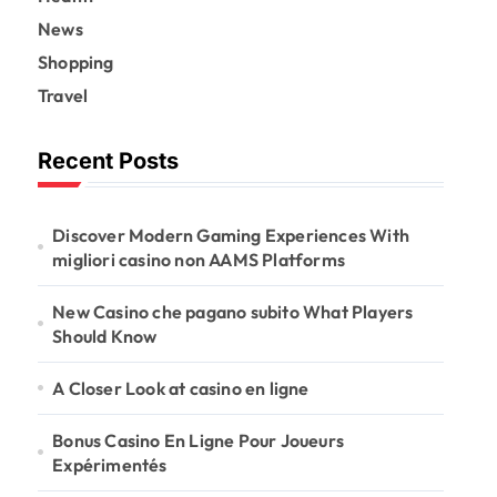
News
Shopping
Travel
Recent Posts
Discover Modern Gaming Experiences With
migliori casino non AAMS Platforms
New Casino che pagano subito What Players
Should Know
A Closer Look at casino en ligne
Bonus Casino En Ligne Pour Joueurs
Expérimentés