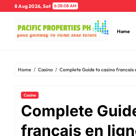
Skip
8 Aug 2026, Sat
6:38:09 AM
to
content
Home
Home
Casino
Complete Guide to casino francais 
Casino
Complete Guide
francais en lig