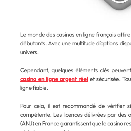
Le monde des casinos en ligne français attire de plus en plus d’adeptes, notamment parmi les
débutants. Avec une multitude d’options dispon
univers.
Cependant, quelques éléments clés peuvent 
casino en ligne argent réel
et sécurisée. Tout
ligne fiable.
Pour cela, il est recommandé de vérifier si 
compétente. Les licences délivrées par des o
(ANJ) en France garantissent que le casino re