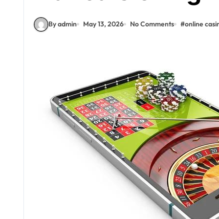
By admin
May 13, 2026
No Comments
#
online casi