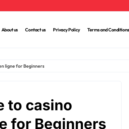
About us
Contact us
Privacy Policy
Terms and Condition
en ligne for Beginners
 to casino
ne for Beginners