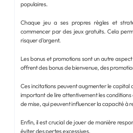
populaires.
Chaque jeu a ses propres règles et straté
commencer par des jeux gratuits. Cela perm
risquer d’argent.
Les bonus et promotions sont un autre aspect
offrent des bonus de bienvenue, des promotion
Ces incitations peuvent augmenter le capital d
important de lire attentivement les condition
de mise, qui peuvent influencer la capacité à re
Enfin, il est crucial de jouer de manière respo
éviter des pertes excessives.