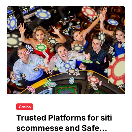
Casino
Trusted Platforms for siti
scommesse and Safe