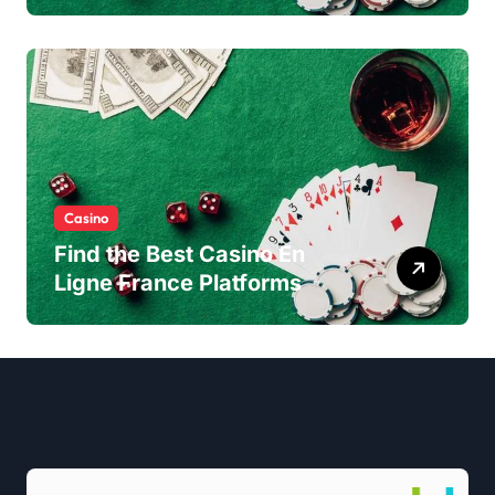
Experience
Casino
Find the Best Casino En
Ligne France Platforms