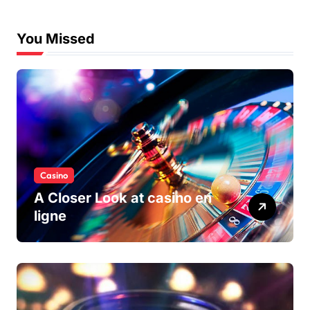
You Missed
Casino
A Closer Look at casino en
ligne