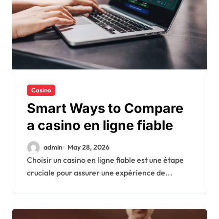
Casino
Smart Ways to Compare
a casino en ligne fiable
admin
May 28, 2026
Choisir un casino en ligne fiable est une étape
cruciale pour assurer une expérience de...