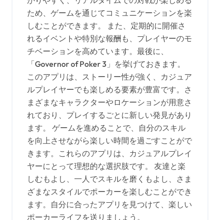
ため、ゲームを通じてコミュニケーションを楽
しむことができます。 また、定期的に開催さ
れるイベントや特別な報酬も、プレイヤーのモ
チベーションを高めています。最後に、
「Governor of Poker 3」を挙げておきます。
このアプリは、ストーリー性が強く、カジュア
ルプレイヤーでも楽しめる要素が豊富です。さ
まざまなキャラクターやロケーションが用意さ
れており、プレイするごとに新しい発見があり
ます。 ゲームを進めることで、自分のスキル
を向上させながら楽しい時間を過ごすことがで
きます。これらのアプリは、カジュアルプレイ
ヤーにとって理想的な選択肢です。 友達と楽
しむもよし、一人でスキルを磨くもよし、さま
ざまなスタイルでポーカーを楽しむことができ
ます。自分に合ったアプリを見つけて、楽しい
ポーカーライフを送りましょう。