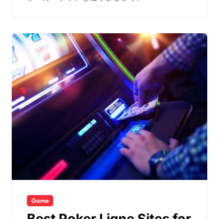
Game
Best Poker Ligne Sites for