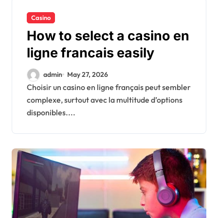
Casino
How to select a casino en
ligne francais easily
admin
May 27, 2026
Choisir un casino en ligne français peut sembler
complexe, surtout avec la multitude d’options
disponibles....