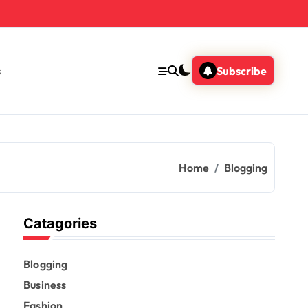
s
Subscribe
Home
Blogging
Catagories
Blogging
Business
Fashion