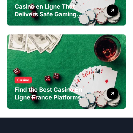
Casino en Ligne That
Delivers Safe Gaming
Experience
Casino
Find the Best Casino En
Ligne France Platforms