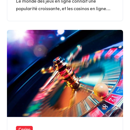
Le monde des jeux en ligne connaît une
popularité croissante, et les casinos en ligne...
Casino