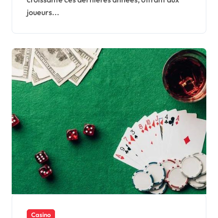
joueurs...
Casino