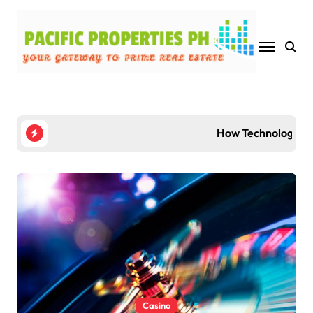
Skip
to
content
How Technology Has Changed the casino en ligne
Casino