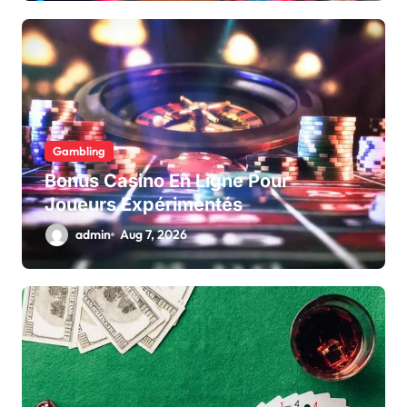
Gambling
Bonus Casino En Ligne Pour
Joueurs Expérimentés
admin
Aug 7, 2026