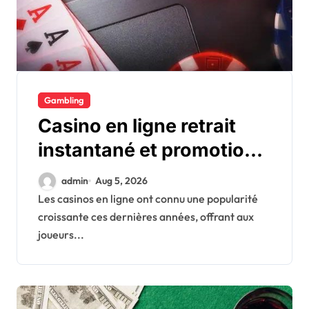
Gambling
Casino en ligne retrait
instantané et promotions
exclusives
admin
Aug 5, 2026
Les casinos en ligne ont connu une popularité
croissante ces dernières années, offrant aux
joueurs...