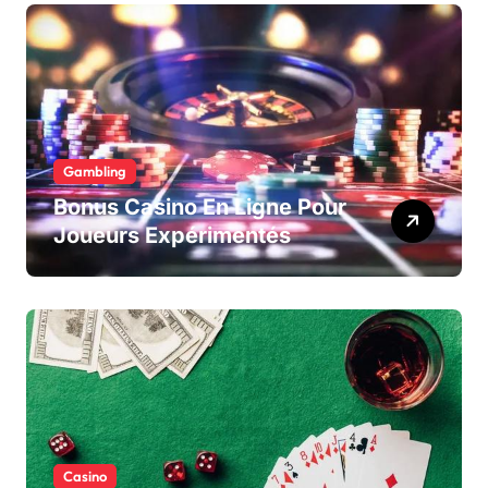
Gambling
Bonus Casino En Ligne Pour
Joueurs Expérimentés
Casino