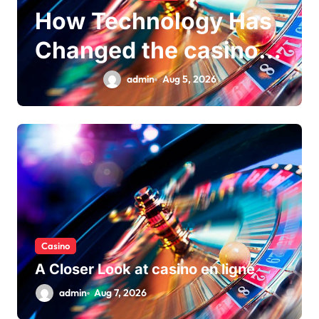
How Technology Has
Changed the casino
en ligne Experience
admin
Aug 5, 2026
Casino
A Closer Look at casino en ligne
admin
Aug 7, 2026