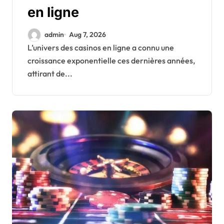
en ligne
admin
Aug 7, 2026
L’univers des casinos en ligne a connu une
croissance exponentielle ces dernières années,
attirant de...