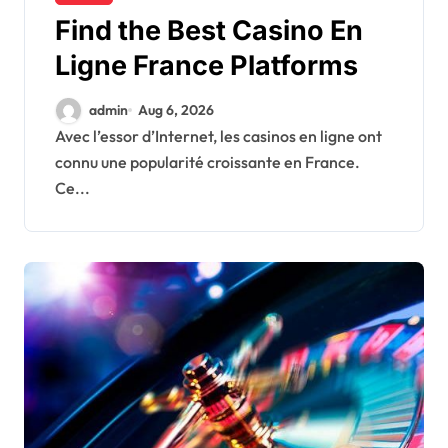
Find the Best Casino En
Ligne France Platforms
admin
Aug 6, 2026
Avec l’essor d’Internet, les casinos en ligne ont
connu une popularité croissante en France.
Ce...