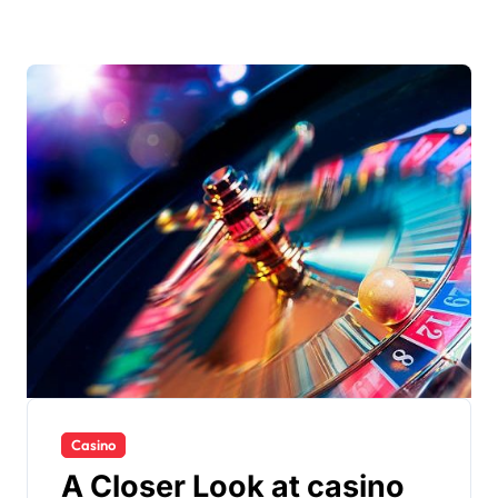
Casino
A Closer Look at casino