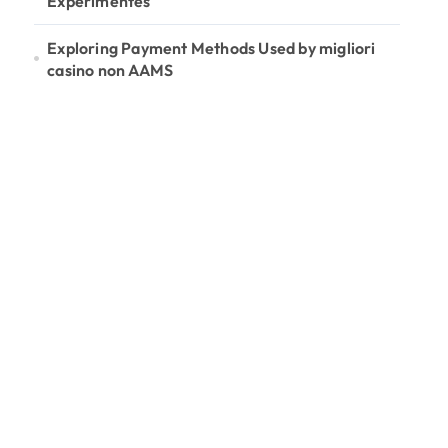
Expérimentés
Exploring Payment Methods Used by migliori
casino non AAMS