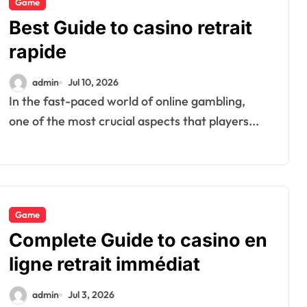
Game
Best Guide to casino retrait
rapide
admin
Jul 10, 2026
In the fast-paced world of online gambling,
one of the most crucial aspects that players...
Game
Complete Guide to casino en
ligne retrait immédiat
admin
Jul 3, 2026