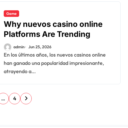
Game
Why nuevos casino online
Platforms Are Trending
admin
Jun 25, 2026
En los últimos años, los nuevos casinos online
han ganado una popularidad impresionante,
atrayendo a...
…
4