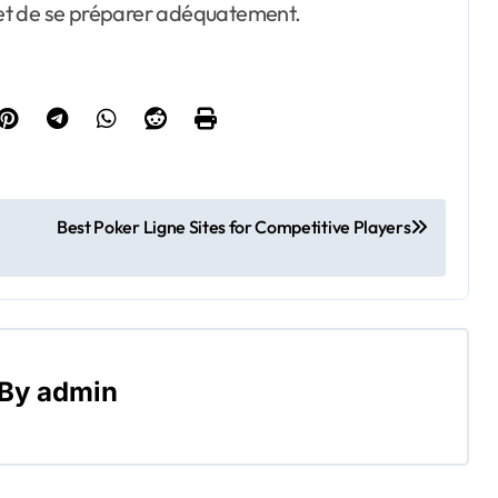
e et de se préparer adéquatement.
Best Poker Ligne Sites for Competitive Players
By
admin