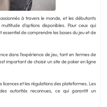
multitude d’options disponibles. Pour ceux qui
st essentiel de comprendre les bases du jeu et de
érence dans l’expérience de jeu, tant en termes de
 est important de choisir un site de poker en ligne
 les licences et les régulations des plateformes. Les
des autorités reconnues, ce qui garantit un