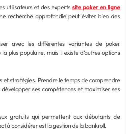
des utilisateurs et des experts
site poker en ligne
 Une recherche approfondie peut éviter bien des
riser avec les différentes variantes de poker
a plus populaire, mais il existe d’autres options
s et stratégies. Prendre le temps de comprendre
our développer ses compétences et maximiser ses
eux gratuits qui permettent aux débutants de
ct à considérer est la gestion de la bankroll.