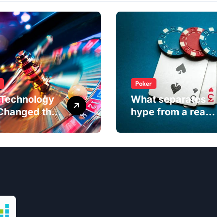
Poker
Technology
What separates
Changed the
hype from a real
o en ligne
meilleur casino en
rience
ligne