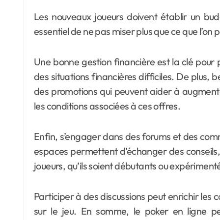
Les nouveaux joueurs doivent établir un budge
essentiel de ne pas miser plus que ce que l’on
Une bonne gestion financière est la clé pour 
des situations financières difficiles. De plu
des promotions qui peuvent aider à augmenter l
les conditions associées à ces offres.
Enfin, s’engager dans des forums et des com
espaces permettent d’échanger des conseils, 
joueurs, qu’ils soient débutants ou expériment
Participer à des discussions peut enrichir les 
sur le jeu. En somme, le poker en ligne pe