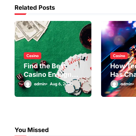
Related Posts
i
g
a
t
Casino
Casino
i
Find the Best
How Te
o
Casino En Ligne
Has Ch
France Platforms
casino 
n
admin
Aug 6, 2026
admin
Experie
You Missed