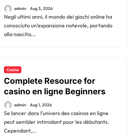
admin
Aug 3, 2026
Negli ultimi anni, il mondo dei giochi online ha
conosciuto un’espansione notevole, portando
alla nascita...
Casino
Complete Resource for
casino en ligne Beginners
admin
Aug 1, 2026
Se lancer dans l’univers des casinos en ligne
peut sembler intimidant pour les débutants.
Cependant,...