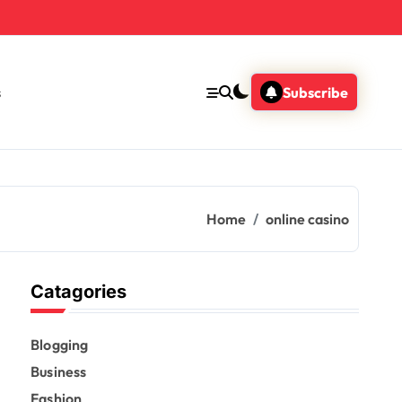
s
Subscribe
Home
online casino
Catagories
Blogging
Business
Fashion