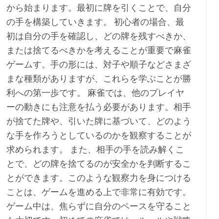
から始まります。最初に牌を引くことで、自分
の手を構築していきます。 初心者の場合、最
初は自分の手を確認し、どの牌を残すべきか、
または捨てるべきかを考えることが重要で麻雀
ゲームす。手の形には、対子や順子などさまざ
まな種類がありますが、これらを学ぶことが勝
利への第一歩です。 麻雀では、他のプレイヤ
ーの動きにも注意を払う必要があります。相手
が捨てた牌や、引いた牌に基づいて、どのよう
な手を作ろうとしているのかを観察することが
求められます。 また、相手の手を読み解くこ
とで、どの牌を捨てるのが安全かを判断するこ
とができます。このような観察力を身につける
ことは、ゲームを進める上で非常に有効です。
ゲーム中は、焦らずに自分のペースを守ること