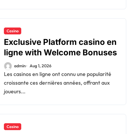
Casino
Exclusive Platform casino en
ligne with Welcome Bonuses
admin
Aug 1, 2026
Les casinos en ligne ont connu une popularité
croissante ces dernières années, offrant aux
joueurs...
Casino