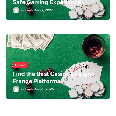
Safe Gaming Experience
admin
Aug 7, 2026
Casino
Find the Best Casino En Ligne
France Platforms
admin
Aug 6, 2026