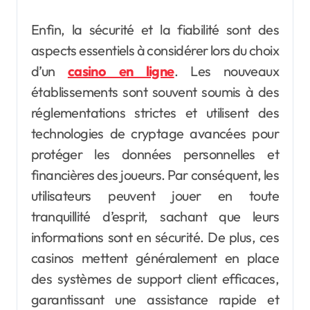
Enfin, la sécurité et la fiabilité sont des
aspects essentiels à considérer lors du choix
d’un
casino en ligne
. Les nouveaux
établissements sont souvent soumis à des
réglementations strictes et utilisent des
technologies de cryptage avancées pour
protéger les données personnelles et
financières des joueurs. Par conséquent, les
utilisateurs peuvent jouer en toute
tranquillité d’esprit, sachant que leurs
informations sont en sécurité. De plus, ces
casinos mettent généralement en place
des systèmes de support client efficaces,
garantissant une assistance rapide et