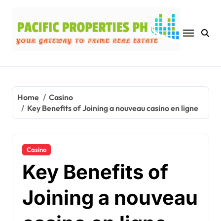
Skip
to
content
Home
Casino
Key Benefits of Joining a nouveau casino en ligne
Casino
Key Benefits of
Joining a nouveau