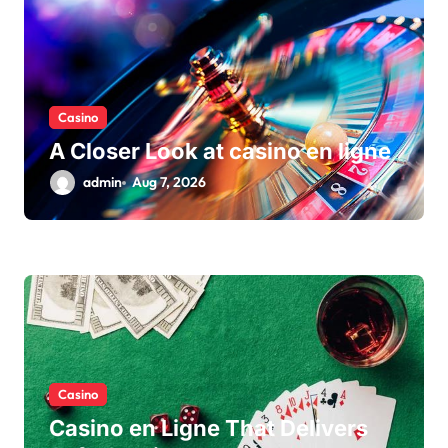
o
n
Casino
A Closer Look at casino en ligne
admin
Aug 7, 2026
Casino
Casino en Ligne That Delivers