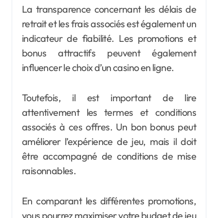
La transparence concernant les délais de
retrait et les frais associés est également un
indicateur de fiabilité. Les promotions et
bonus attractifs peuvent également
influencer le choix d’un casino en ligne.
Toutefois, il est important de lire
attentivement les termes et conditions
associés à ces offres. Un bon bonus peut
améliorer l’expérience de jeu, mais il doit
être accompagné de conditions de mise
raisonnables.
En comparant les différentes promotions,
vous pourrez maximiser votre budget de jeu