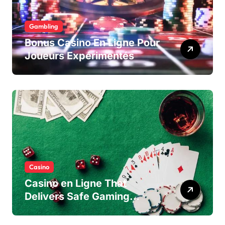
Gambling
Bonus Casino En Ligne Pour
Joueurs Expérimentés
Casino
Casino en Ligne That
Delivers Safe Gaming
Experience