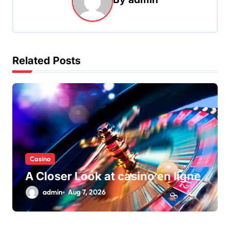
v
i
g
Related Posts
a
t
i
o
n
Casino
A Closer Look at casino en ligne
admin
Aug 7, 2026