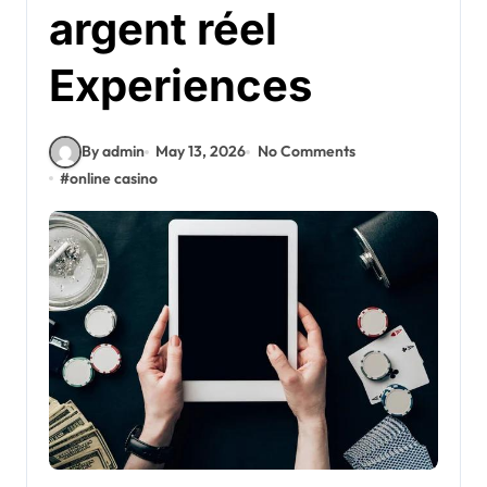
argent réel
Experiences
By admin
May 13, 2026
No Comments
#
online casino