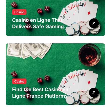
Casino
Casino en Ligne That
Delivers Safe Gaming
Experience
Casino
Find the Best Casino En
Ligne France Platforms