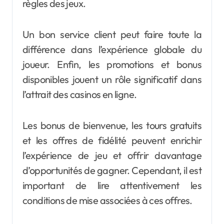
règles des jeux.
Un bon service client peut faire toute la
différence dans l’expérience globale du
joueur. Enfin, les promotions et bonus
disponibles jouent un rôle significatif dans
l’attrait des casinos en ligne.
Les bonus de bienvenue, les tours gratuits
et les offres de fidélité peuvent enrichir
l’expérience de jeu et offrir davantage
d’opportunités de gagner. Cependant, il est
important de lire attentivement les
conditions de mise associées à ces offres.