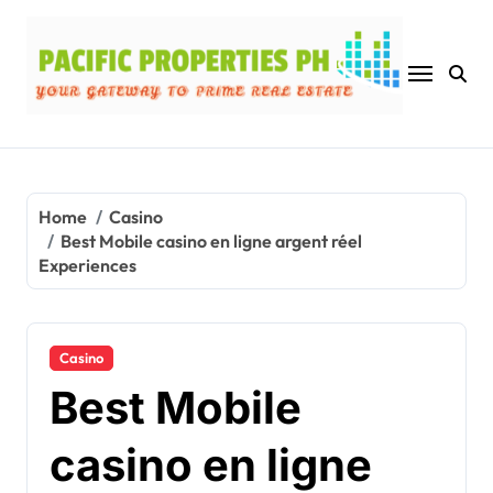
Skip
to
content
Home
Casino
Best Mobile casino en ligne argent réel
Experiences
Casino
Best Mobile
casino en ligne