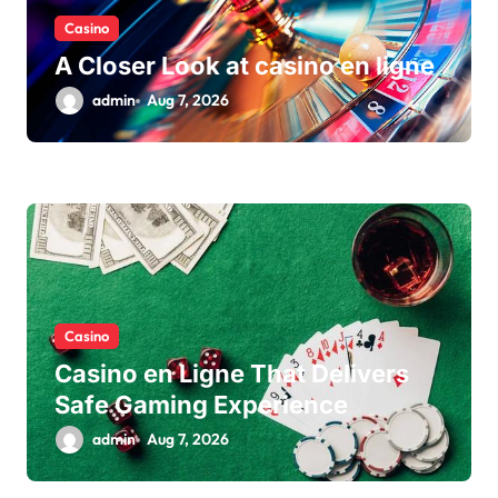
Casino
A Closer Look at casino en ligne
admin
Aug 7, 2026
Casino
Casino en Ligne That Delivers
Safe Gaming Experience
admin
Aug 7, 2026