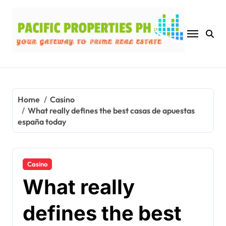
Skip
to
content
Home
Casino
What really defines the best casas de apuestas
españa today
Casino
What really
defines the best