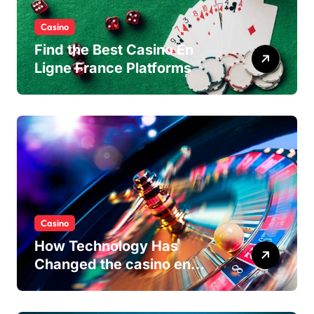
Casino
Find the Best Casino En
Ligne France Platforms
Casino
How Technology Has
Changed the casino en
ligne Experience