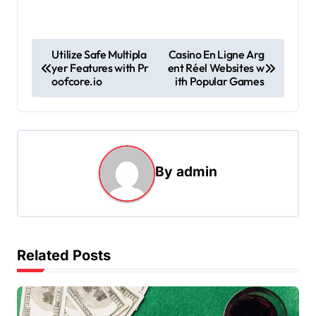
P
Utilize Safe Multipla
Casino En Ligne Arg
yer Features with Pr
ent Réel Websites w
o
oofcore.io
ith Popular Games
s
t
n
a
By
admin
v
i
g
Related Posts
a
t
i