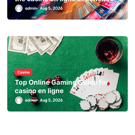
admin
Aug 5, 2026
Casino
Top Online Gaming Guide for
casino en ligne
admin
Aug 5, 2026