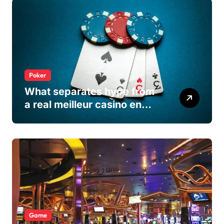
Poker
What separates hype from
a real meilleur casino en
ligne
Game