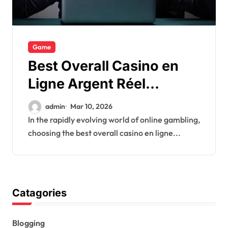
Game
Best Overall Casino en
Ligne Argent Réel
Platforms
admin
Mar 10, 2026
In the rapidly evolving world of online gambling,
choosing the best overall casino en ligne...
Catagories
Blogging