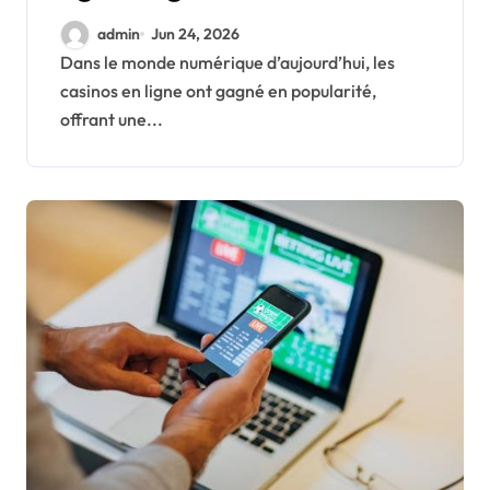
Needs
admin
Jun 24, 2026
Dans le monde numérique d’aujourd’hui, les
casinos en ligne ont gagné en popularité,
offrant une...