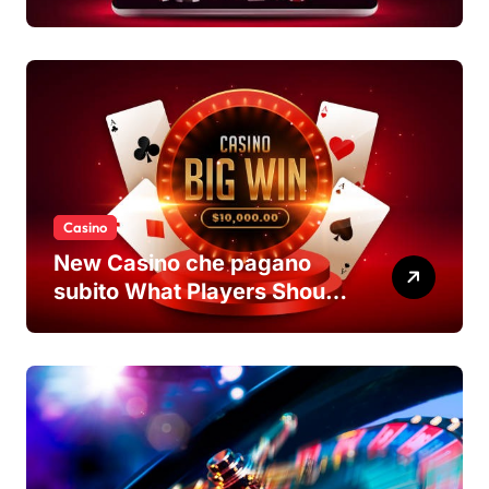
casino non AAMS Platforms
Casino
New Casino che pagano
subito What Players Should
Know