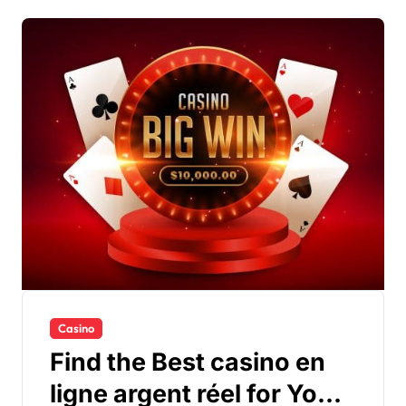
Casino
Find the Best casino en
ligne argent réel for Your