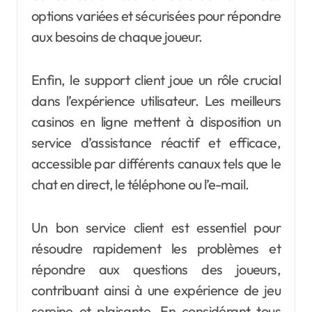
options variées et sécurisées pour répondre
aux besoins de chaque joueur.
Enfin, le support client joue un rôle crucial
dans l’expérience utilisateur. Les meilleurs
casinos en ligne mettent à disposition un
service d’assistance réactif et efficace,
accessible par différents canaux tels que le
chat en direct, le téléphone ou l’e-mail.
Un bon service client est essentiel pour
résoudre rapidement les problèmes et
répondre aux questions des joueurs,
contribuant ainsi à une expérience de jeu
sereine et plaisante. En considérant tous