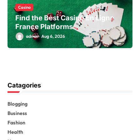
Casino
Find the Best Casino En Ligne
France Platforms
admin
Aug 6, 2026
Catagories
Blogging
Business
Fashion
Health