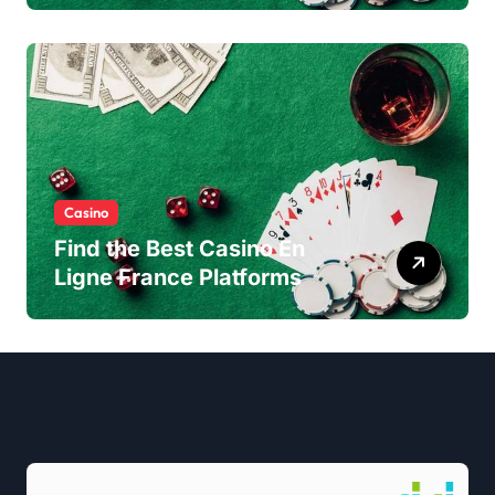
Casino
Find the Best Casino En
Ligne France Platforms