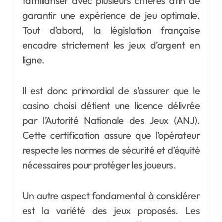
familiariser avec plusieurs critères afin de
garantir une expérience de jeu optimale.
Tout d’abord, la législation française
encadre strictement les jeux d’argent en
ligne.
Il est donc primordial de s’assurer que le
casino choisi détient une licence délivrée
par l’Autorité Nationale des Jeux (ANJ).
Cette certification assure que l’opérateur
respecte les normes de sécurité et d’équité
nécessaires pour protéger les joueurs.
Un autre aspect fondamental à considérer
est la variété des jeux proposés. Les