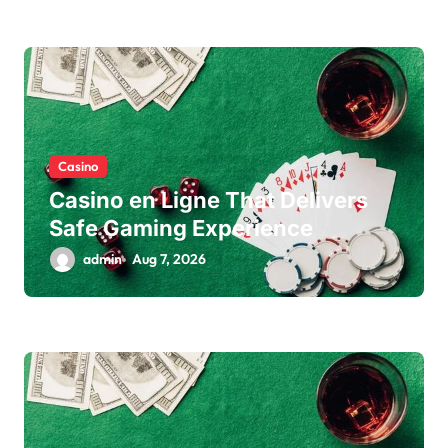
Casino
Casino en Ligne That Delivers
Safe Gaming Experience
admin
Aug 7, 2026