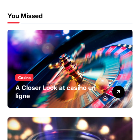
You Missed
Casino
A Closer Look at casino en
ligne