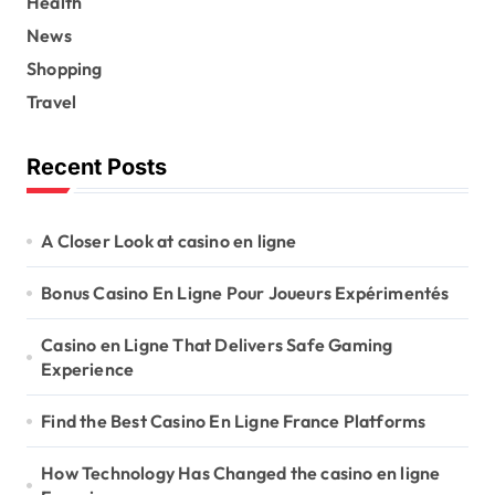
Health
News
Shopping
Travel
Recent Posts
A Closer Look at casino en ligne
Bonus Casino En Ligne Pour Joueurs Expérimentés
Casino en Ligne That Delivers Safe Gaming
Experience
Find the Best Casino En Ligne France Platforms
How Technology Has Changed the casino en ligne