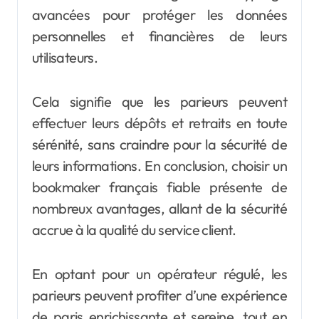
avancées pour protéger les données
personnelles et financières de leurs
utilisateurs.
Cela signifie que les parieurs peuvent
effectuer leurs dépôts et retraits en toute
sérénité, sans craindre pour la sécurité de
leurs informations. En conclusion, choisir un
bookmaker français fiable présente de
nombreux avantages, allant de la sécurité
accrue à la qualité du service client.
En optant pour un opérateur régulé, les
parieurs peuvent profiter d’une expérience
de paris enrichissante et sereine, tout en