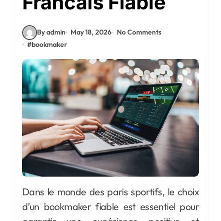
Francais Fiable
By admin
May 18, 2026
No Comments
#
bookmaker
Dans le monde des paris sportifs, le choix
d’un bookmaker fiable est essentiel pour