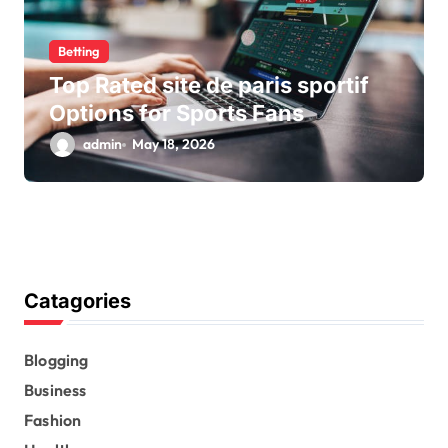
Betting
Top Rated site de paris sportif
Options for Sports Fans
admin
May 18, 2026
Catagories
Blogging
Business
Fashion