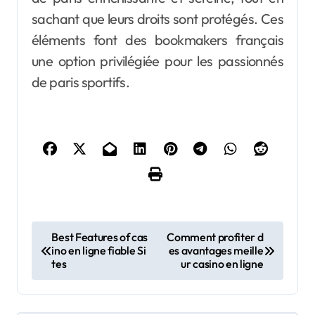
sachant que leurs droits sont protégés. Ces
éléments font des bookmakers français
une option privilégiée pour les passionnés
de paris sportifs.
P
Best Features of cas
Comment profiter d
ino en ligne fiable Si
es avantages meille
o
tes
ur casino en ligne
s
t