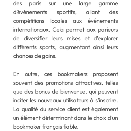
des paris sur une large gamme
d’événements sportifs, allant des
compétitions locales aux événements
internationaux. Cela permet aux parieurs
de diversifier leurs mises et d’explorer
différents sports, augmentant ainsi leurs
chances de gains.
En outre, ces bookmakers proposent
souvent des promotions attractives, telles
que des bonus de bienvenue, qui peuvent
inciter les nouveaux utilisateurs à s’inscrire.
La qualité du service client est également
un élément déterminant dans le choix d’un
bookmaker français fiable.