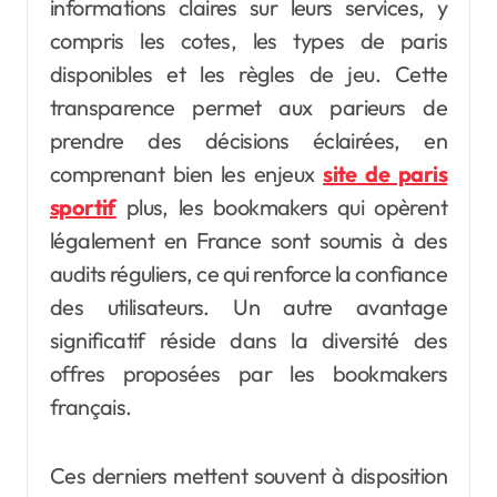
informations claires sur leurs services, y
compris les cotes, les types de paris
disponibles et les règles de jeu. Cette
transparence permet aux parieurs de
prendre des décisions éclairées, en
comprenant bien les enjeux
site de paris
sportif
plus, les bookmakers qui opèrent
légalement en France sont soumis à des
audits réguliers, ce qui renforce la confiance
des utilisateurs. Un autre avantage
significatif réside dans la diversité des
offres proposées par les bookmakers
français.
Ces derniers mettent souvent à disposition