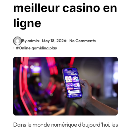
meilleur casino en
ligne
By admin
May 18, 2026
No Comments
#
Online gambling play
Dans le monde numérique d’aujourd’hui, les