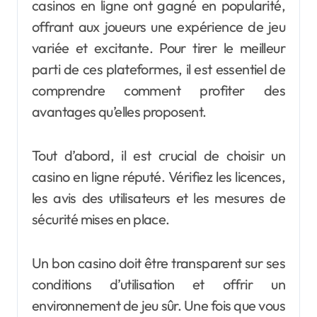
casinos en ligne ont gagné en popularité,
offrant aux joueurs une expérience de jeu
variée et excitante. Pour tirer le meilleur
parti de ces plateformes, il est essentiel de
comprendre comment profiter des
avantages qu’elles proposent.
Tout d’abord, il est crucial de choisir un
casino en ligne réputé. Vérifiez les licences,
les avis des utilisateurs et les mesures de
sécurité mises en place.
Un bon casino doit être transparent sur ses
conditions d’utilisation et offrir un
environnement de jeu sûr. Une fois que vous