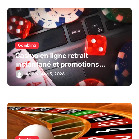
Gambling
Casino en ligne retrait
instantané et promotions
exclusives
admin
Aug 5, 2026