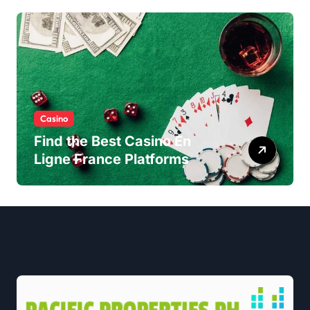
Casino
Find the Best Casino En
Ligne France Platforms