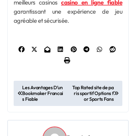
meilleurs casinos
casino en ligne fiable
garantissant une expérience de jeu
agréable et sécurisée.
P
Les Avantages D’un
Top Rated site de pa
Bookmaker Francai
ris sportif Options f
o
s Fiable
or Sports Fans
s
t
n
a