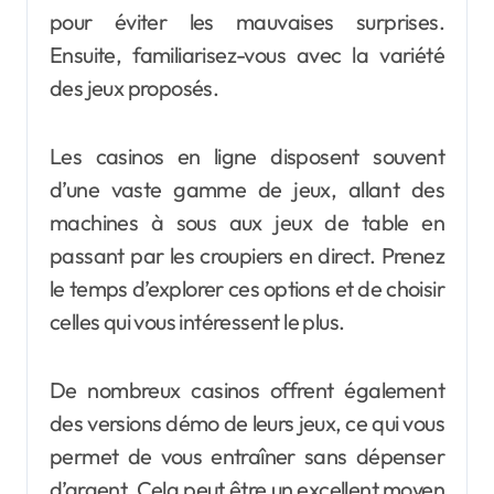
pour éviter les mauvaises surprises.
Ensuite, familiarisez-vous avec la variété
des jeux proposés.
Les casinos en ligne disposent souvent
d’une vaste gamme de jeux, allant des
machines à sous aux jeux de table en
passant par les croupiers en direct. Prenez
le temps d’explorer ces options et de choisir
celles qui vous intéressent le plus.
De nombreux casinos offrent également
des versions démo de leurs jeux, ce qui vous
permet de vous entraîner sans dépenser
d’argent. Cela peut être un excellent moyen