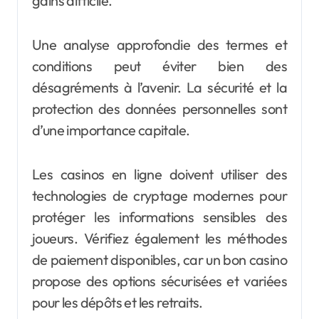
gains difficile.
Une analyse approfondie des termes et
conditions peut éviter bien des
désagréments à l’avenir. La sécurité et la
protection des données personnelles sont
d’une importance capitale.
Les casinos en ligne doivent utiliser des
technologies de cryptage modernes pour
protéger les informations sensibles des
joueurs. Vérifiez également les méthodes
de paiement disponibles, car un bon casino
propose des options sécurisées et variées
pour les dépôts et les retraits.