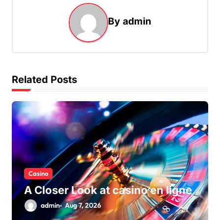
n
a
By
admin
v
i
g
Related Posts
a
t
i
o
n
Casino
A Closer Look at casino en ligne
admin
Aug 7, 2026