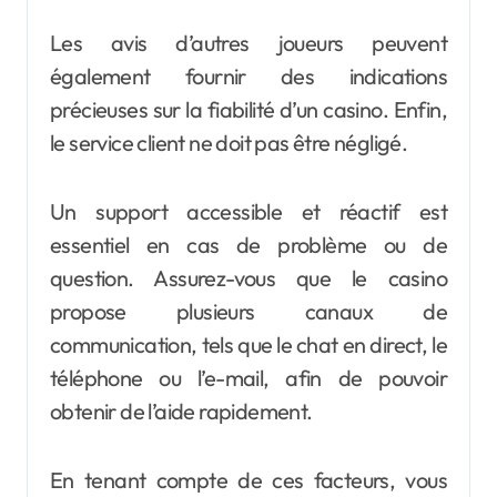
Les avis d’autres joueurs peuvent
également fournir des indications
précieuses sur la fiabilité d’un casino. Enfin,
le service client ne doit pas être négligé.
Un support accessible et réactif est
essentiel en cas de problème ou de
question. Assurez-vous que le casino
propose plusieurs canaux de
communication, tels que le chat en direct, le
téléphone ou l’e-mail, afin de pouvoir
obtenir de l’aide rapidement.
En tenant compte de ces facteurs, vous