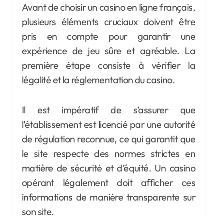
Avant de choisir un casino en ligne français,
plusieurs éléments cruciaux doivent être
pris en compte pour garantir une
expérience de jeu sûre et agréable. La
première étape consiste à vérifier la
légalité et la réglementation du casino.
Il est impératif de s’assurer que
l’établissement est licencié par une autorité
de régulation reconnue, ce qui garantit que
le site respecte des normes strictes en
matière de sécurité et d’équité. Un casino
opérant légalement doit afficher ces
informations de manière transparente sur
son site.