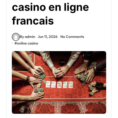
casino en ligne
francais
By admin
Jun 11, 2026
No Comments
#
online casino