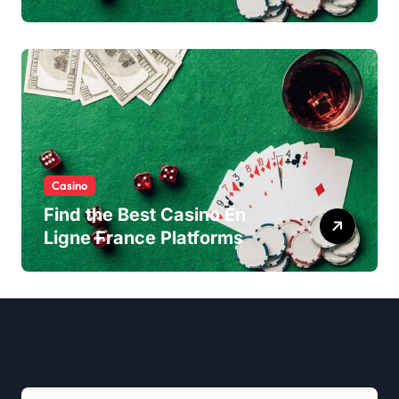
Experience
Casino
Find the Best Casino En
Ligne France Platforms