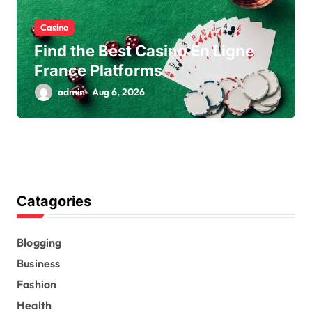
Casino
Find the Best Casino En Ligne
France Platforms
admin
Aug 6, 2026
Catagories
Blogging
Business
Fashion
Health