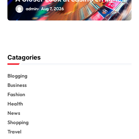
admin
Aug 7, 2026
Catagories
Blogging
Business
Fashion
Health
News
Shopping
Travel