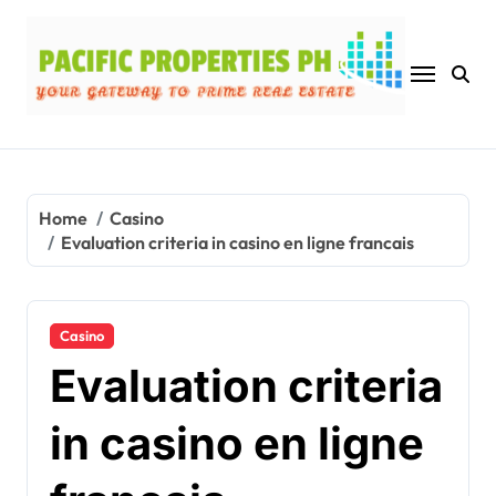
Skip
to
content
Home
Casino
Evaluation criteria in casino en ligne francais
Casino
Evaluation criteria
in casino en ligne