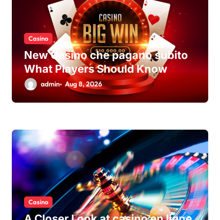
Casino
New Casino che pagano subito
What Players Should Know
admin
Aug 8, 2026
Casino
A Closer Look at casino en ligne