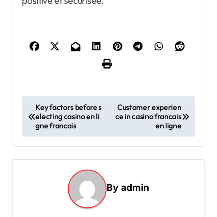
positive et sécurisée.
P
Key factors before s
Customer experien
electing casino en li
ce in casino francais
o
gne francais
en ligne
s
t
n
a
By
admin
v
i