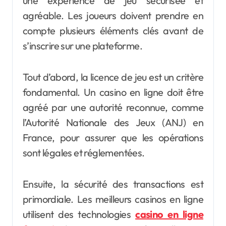
une expérience de jeu sécurisée et
agréable. Les joueurs doivent prendre en
compte plusieurs éléments clés avant de
s’inscrire sur une plateforme.
Tout d’abord, la licence de jeu est un critère
fondamental. Un casino en ligne doit être
agréé par une autorité reconnue, comme
l’Autorité Nationale des Jeux (ANJ) en
France, pour assurer que les opérations
sont légales et réglementées.
Ensuite, la sécurité des transactions est
primordiale. Les meilleurs casinos en ligne
utilisent des technologies
casino en ligne