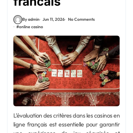
francais
By admin
Jun 11, 2026
No Comments
#
online casino
L’évaluation des critères dans les casinos en
ligne français est essentielle pour garantir