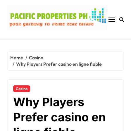
Skip
to
content
Home
Casino
Why Players Prefer casino en ligne fiable
Casino
Why Players
Prefer casino en