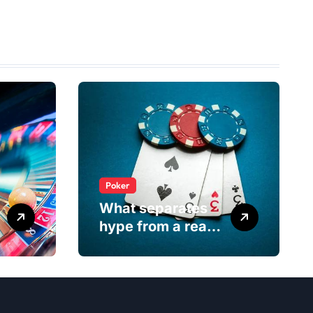
Poker
What separates
hype from a real
meilleur casino en
ligne