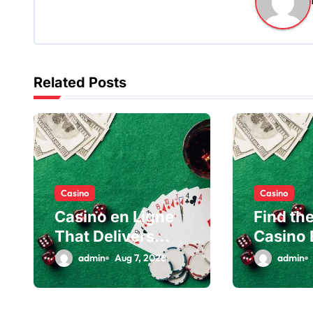
n
a
v
Related Posts
i
g
a
t
Casino
Casino
i
Casino en Ligne
Find th
o
That Delivers
Casino 
Safe Gaming
France 
n
admin
Aug 7, 2026
admin
Experience