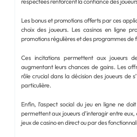
respectées renforcent la confiance des joueurs 
Les bonus et promotions offerts par ces appli
choix des joueurs. Les casinos en ligne p
promotions régulières et des programmes de fi
Ces incitations permettent aux joueurs d
augmentant leurs chances de gains. Les offr
rôle crucial dans la décision des joueurs de s’
particulière.
Enfin, l’aspect social du jeu en ligne ne do
permettent aux joueurs d’interagir entre eux, q
jeux de casino en direct ou par des fonctionnal