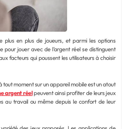
ne pour jouer avec de l’argent réel se distinguent
x facteurs qui poussent les utilisateurs à choisir
t à tout moment sur un appareil mobile est un atout
ne argent réel
peuvent ainsi profiter de leurs jeux
es au travail ou même depuis le confort de leur
a variété des jeux proposés. Les applications de