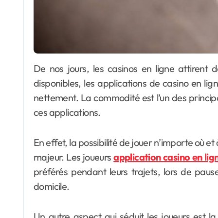
De nos jours, les casinos en ligne attirent de plus en plus de joueurs, et parmi les options
disponibles, les applications de casino en lig
nettement. La commodité est l’un des principau
ces applications.
En effet, la possibilité de jouer n’importe où e
majeur. Les joueurs
application casino en lig
préférés pendant leurs trajets, lors de paus
domicile.
Un autre aspect qui séduit les joueurs est l