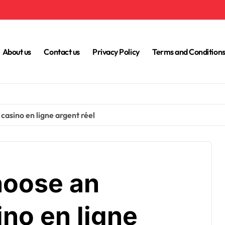
About us
Contact us
Privacy Policy
Terms and Condition
casino en ligne argent réel
hoose an
ino en ligne