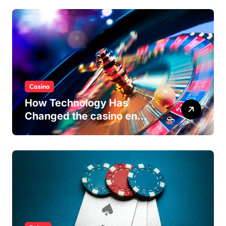
Casino
How Technology Has
Changed the casino en
ligne Experience