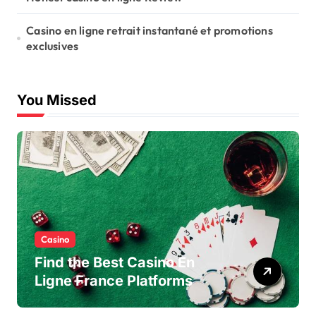
Casino en ligne retrait instantané et promotions
exclusives
You Missed
Casino
Find the Best Casino En
Ligne France Platforms