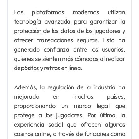
Las plataformas modernas utilizan
tecnología avanzada para garantizar la
protección de los datos de los jugadores y
ofrecer transacciones seguras. Esto ha
generado confianza entre los usuarios,
quienes se sienten más cómodos al realizar
depósitos y retiros en línea.
Además, la regulación de la industria ha
mejorado en muchos países,
proporcionando un marco legal que
protege a los jugadores. Por último, la
experiencia social que ofrecen algunos
casinos online, a través de funciones como