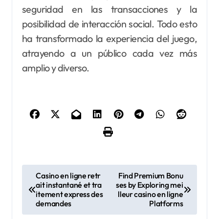
seguridad en las transacciones y la
posibilidad de interacción social. Todo esto
ha transformado la experiencia del juego,
atrayendo a un público cada vez más
amplio y diverso.
P
Casino en ligne retr
Find Premium Bonu
ait instantané et tra
ses by Exploring mei
o
itement express des
lleur casino en ligne
s
demandes
Platforms