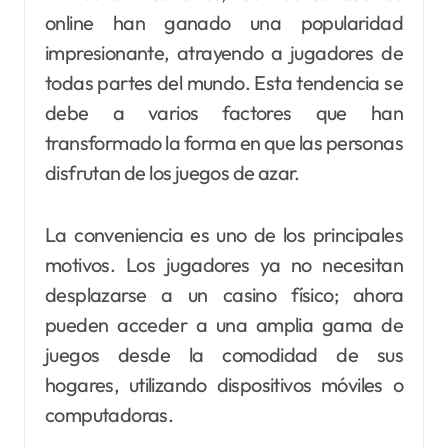
online han ganado una popularidad
impresionante, atrayendo a jugadores de
todas partes del mundo. Esta tendencia se
debe a varios factores que han
transformado la forma en que las personas
disfrutan de los juegos de azar.
La conveniencia es uno de los principales
motivos. Los jugadores ya no necesitan
desplazarse a un casino físico; ahora
pueden acceder a una amplia gama de
juegos desde la comodidad de sus
hogares, utilizando dispositivos móviles o
computadoras.