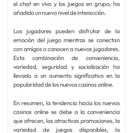
el chat en vivo y los juegos en grupo, ha
añadido un nuevo nivel de interacción.
Los jugadores pueden disfrutar de la
emoción del juego mientras se conectan
con amigos o conocen a nuevos jugadores.
Esta combinación de conveniencia,
variedad, seguridad y socialización ha
llevado a un aumento significativo en la
popularidad de los nuevos casinos online.
En resumen, la tendencia hacia los nuevos
casinos online se debe a la conveniencia
que ofrecen, las atractivas promociones, la
variedad de juegos disponibles, la