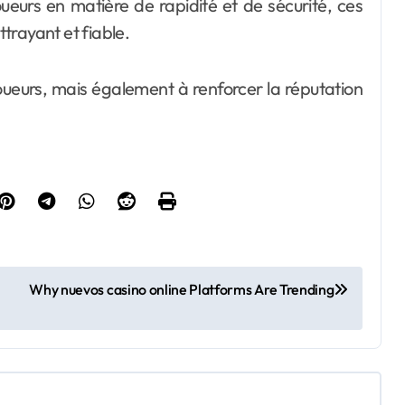
ueurs en matière de rapidité et de sécurité, ces
trayant et fiable.
joueurs, mais également à renforcer la réputation
Why nuevos casino online Platforms Are Trending