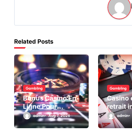
n
a
v
Related Posts
i
g
a
t
Gambling
Gambling
i
Bonus Casino En
Casino 
o
Ligne Pour
retrait 
Joueurs
et prom
n
admin
Aug 7, 2026
admin
Expérimentés
exclusi