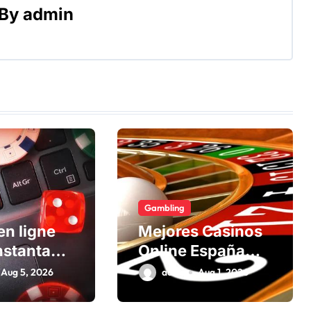
By
admin
Gambling
en ligne
Mejores Casinos
instantané
Online España
otions
para
Aug 5, 2026
admin
Aug 1, 2026
ves
Principiantes