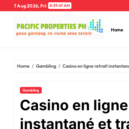
Skip
7 Aug 2026, Fri
8:39:48 AM
to
content
Home
Home
Gambling
Casino en ligne retrait instant
Gambling
Casino en ligne 
instantané et t