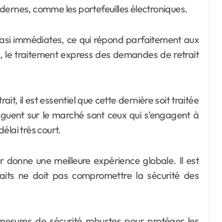
nes, comme les portefeuilles électroniques.
uasi immédiates, ce qui répond parfaitement aux
la, le traitement express des demandes de retrait
t, il est essentiel que cette dernière soit traitée
inguent sur le marché sont ceux qui s’engagent à
élai très court.
r donne une meilleure expérience globale. Il est
raits ne doit pas compromettre la sécurité des
esures de sécurité robustes pour protéger les