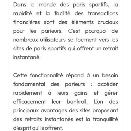
Dans le monde des paris sportifs, la
rapidité et la facilité des transactions
financières sont des éléments cruciaux
pour les parieurs. C’est pourquoi de
nombreux utilisateurs se tournent vers les
sites de paris sportifs qui offrent un retrait
instantané.
Cette fonctionnalité répond à un besoin
fondamental des parieurs : accéder
rapidement à leurs gains et gérer
efficacement leur bankroll. L’un des
principaux avantages des sites proposant
des retraits instantanés est la tranquillité
d’esprit qu’ils offrent.