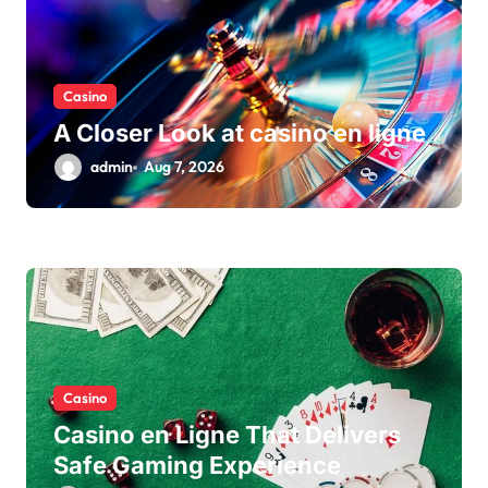
Casino
A Closer Look at casino en ligne
admin
Aug 7, 2026
Casino
Casino en Ligne That Delivers
Safe Gaming Experience