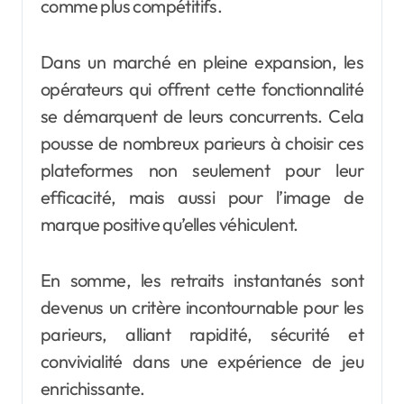
comme plus compétitifs.
Dans un marché en pleine expansion, les
opérateurs qui offrent cette fonctionnalité
se démarquent de leurs concurrents. Cela
pousse de nombreux parieurs à choisir ces
plateformes non seulement pour leur
efficacité, mais aussi pour l’image de
marque positive qu’elles véhiculent.
En somme, les retraits instantanés sont
devenus un critère incontournable pour les
parieurs, alliant rapidité, sécurité et
convivialité dans une expérience de jeu
enrichissante.