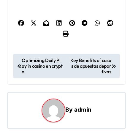
P
Optimizing Daily Pl
Key Benefits of casa
ay in casino en crypt
s de apuestas depor
o
o
tivas
s
t
n
a
By
admin
v
i