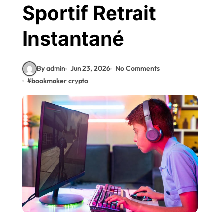
Sportif Retrait
Instantané
By admin
Jun 23, 2026
No Comments
#
bookmaker crypto