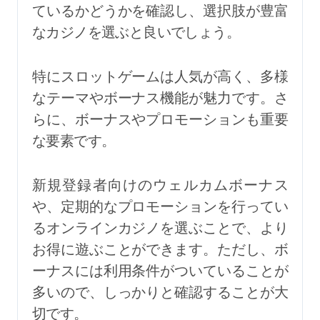
ているかどうかを確認し、選択肢が豊富
なカジノを選ぶと良いでしょう。
特にスロットゲームは人気が高く、多様
なテーマやボーナス機能が魅力です。さ
らに、ボーナスやプロモーションも重要
な要素です。
新規登録者向けのウェルカムボーナス
や、定期的なプロモーションを行ってい
るオンラインカジノを選ぶことで、より
お得に遊ぶことができます。ただし、ボ
ーナスには利用条件がついていることが
多いので、しっかりと確認することが大
切です。