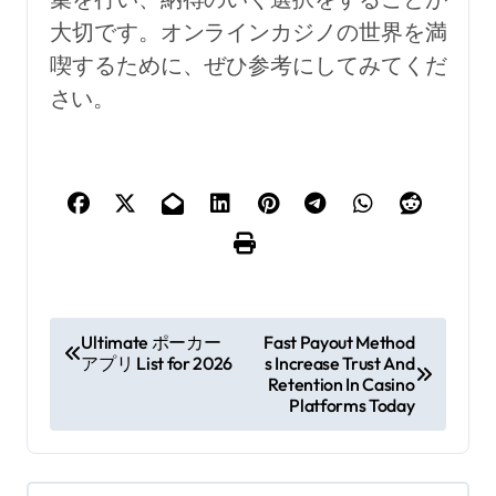
大切です。オンラインカジノの世界を満
喫するために、ぜひ参考にしてみてくだ
さい。
P
Ultimate ポーカー
Fast Payout Method
アプリ List for 2026
s Increase Trust And
o
Retention In Casino
s
Platforms Today
t
n