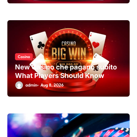
Casino
New Casino che pagano subito
What Players Should Know
admin
Aug 8, 2026