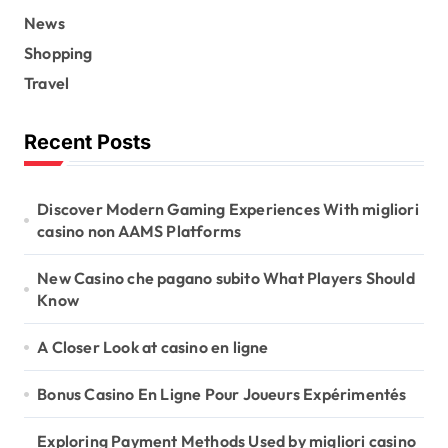
News
Shopping
Travel
Recent Posts
Discover Modern Gaming Experiences With migliori
casino non AAMS Platforms
New Casino che pagano subito What Players Should
Know
A Closer Look at casino en ligne
Bonus Casino En Ligne Pour Joueurs Expérimentés
Exploring Payment Methods Used by migliori casino