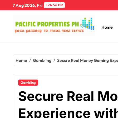
Skip
7 Aug 2026, Fri
1:24:57 PM
to
content
Home
Home
Gambling
Secure Real Money Gaming Experi
Gambling
Secure Real M
Experience with