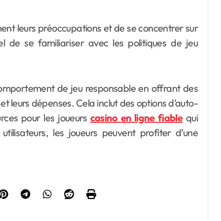
nt leurs préoccupations et de se concentrer sur
el de se familiariser avec les politiques de jeu
comportement de jeu responsable en offrant des
 et leurs dépenses. Cela inclut des options d’auto-
urces pour les joueurs
casino en ligne fiable
qui
 utilisateurs, les joueurs peuvent profiter d’une