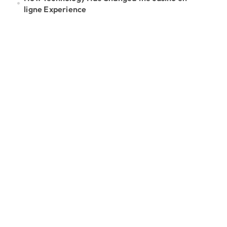
ligne Experience