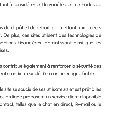
ortant à considérer est la variété des méthodes de
ons de dépôt et de retrait, permettant aux joueurs
. De plus, ces sites utilisent des technologies de
ctions financières, garantissant ainsi que les
ises.
es contribue également à renforcer la sécurité des
nt un indicateur clé d’un casino en ligne fiable.
site se soucie de ses utilisateurs et est prêt à les
s en ligne proposent un service client disponible
tact, telles que le chat en direct, l’e-mail ou le