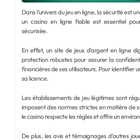
Dans l’univers du jeu en ligne, la sécurité est une préoccupation majeure pour les joueurs. Choisir
un casino en ligne fiable est essentiel po
sécurisée.
En effet, un site de jeux d’argent en ligne
protection robustes pour assurer la confident
financières de ses utilisateurs. Pour identifier un
sa licence.
Les établissements de jeu légitimes sont régu
imposent des normes strictes en matière de sé
le casino respecte les règles et offre un envir
De plus, les avis et témoignages d’autres jou