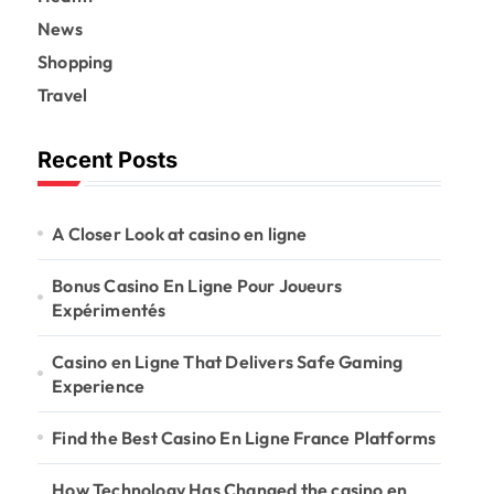
News
Shopping
Travel
Recent Posts
A Closer Look at casino en ligne
Bonus Casino En Ligne Pour Joueurs
Expérimentés
Casino en Ligne That Delivers Safe Gaming
Experience
Find the Best Casino En Ligne France Platforms
How Technology Has Changed the casino en