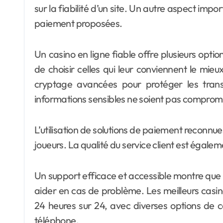
sur la fiabilité d’un site. Un autre aspect imp
paiement proposées.
Un casino en ligne fiable offre plusieurs opti
de choisir celles qui leur conviennent le mieux
cryptage avancées pour protéger les transa
informations sensibles ne soient pas comprom
L’utilisation de solutions de paiement reconnu
joueurs. La qualité du service client est égaleme
Un support efficace et accessible montre que le 
aider en cas de problème. Les meilleurs casino
24 heures sur 24, avec diverses options de con
téléphone.