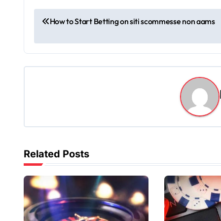
P
How to Start Betting on siti scommesse non aams
o
s
t
n
a
v
Related Posts
i
g
a
t