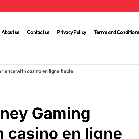
About us
Contact us
Privacy Policy
Terms and Condition
ence with casino en ligne fiable
oney Gaming
 casino en ligne