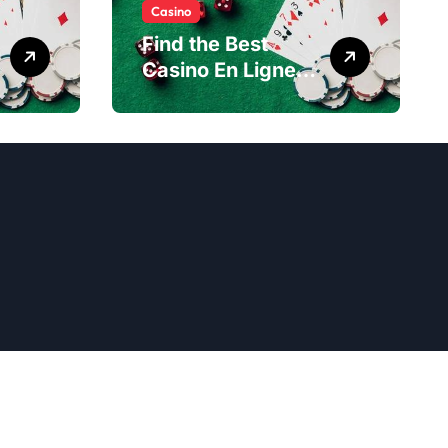
Casino
Find the Best
Casino En Ligne
France Platforms