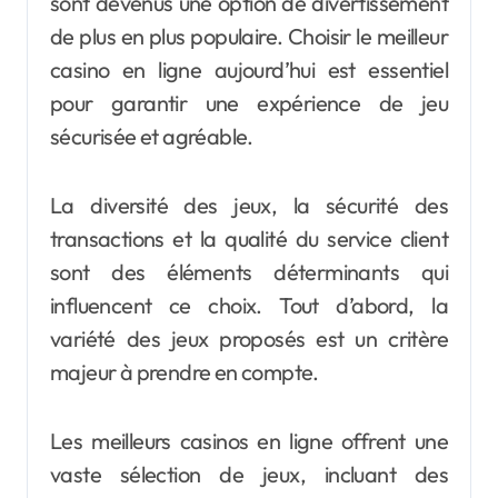
sont devenus une option de divertissement
de plus en plus populaire. Choisir le meilleur
casino en ligne aujourd’hui est essentiel
pour garantir une expérience de jeu
sécurisée et agréable.
La diversité des jeux, la sécurité des
transactions et la qualité du service client
sont des éléments déterminants qui
influencent ce choix. Tout d’abord, la
variété des jeux proposés est un critère
majeur à prendre en compte.
Les meilleurs casinos en ligne offrent une
vaste sélection de jeux, incluant des