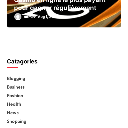
pour gagner régulièrement
admin
Aug 1, 2026
Catagories
Blogging
Business
Fashion
Health
News
Shopping