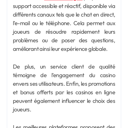
support accessible et réactif, disponible via
différents canaux tels que le chat en direct,
l’e-mail ou le téléphone. Cela permet aux
joueurs de résoudre rapidement leurs
problèmes ou de poser des questions,
améliorant ainsi leur expérience globale.
De plus, un service client de qualité
témoigne de l’engagement du casino
envers ses utilisateurs. Enfin, les promotions
et bonus offerts par les casinos en ligne
peuvent également influencer le choix des
joueurs.
Les meilleures plateformes proposent des