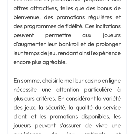
offres attractives, telles que des bonus de
bienvenue, des promotions régulières et
des programmes de fidélité. Ces incitations
peuvent permettre aux joueurs
d’augmenter leur bankroll et de prolonger
leur temps de jeu, rendant ainsi l’expérience
encore plus agréable.
En somme, choisir le meilleur casino en ligne
nécessite une attention particulière à
plusieurs critères. En considérant la variété
des jeux, la sécurité, la qualité du service
client, et les promotions disponibles, les
joueurs peuvent s’assurer de vivre une