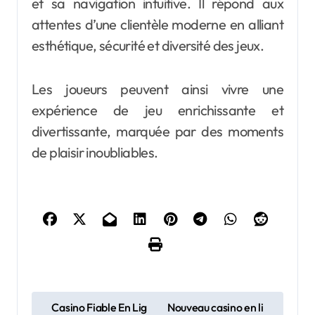
et sa navigation intuitive. Il répond aux
attentes d’une clientèle moderne en alliant
esthétique, sécurité et diversité des jeux.
Les joueurs peuvent ainsi vivre une
expérience de jeu enrichissante et
divertissante, marquée par des moments
de plaisir inoubliables.
P
Casino Fiable En Lig
Nouveau casino en li