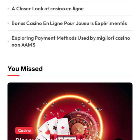
A Closer Look at casino en ligne
Bonus Casino En Ligne Pour Joueurs Expérimentés
Exploring Payment Methods Used by migliori casino
non AAMS
You Missed
Casino