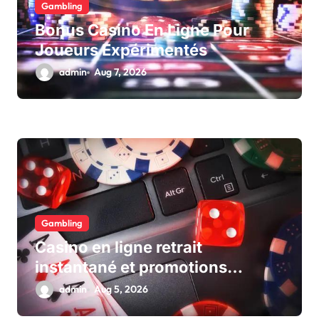
Gambling
Bonus Casino En Ligne Pour
Joueurs Expérimentés
admin
Aug 7, 2026
Gambling
Casino en ligne retrait
instantané et promotions
exclusives
admin
Aug 5, 2026