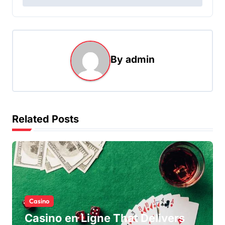
t
n
a
By
admin
v
i
g
a
Related Posts
t
i
o
n
Casino
Casino en Ligne That Delivers