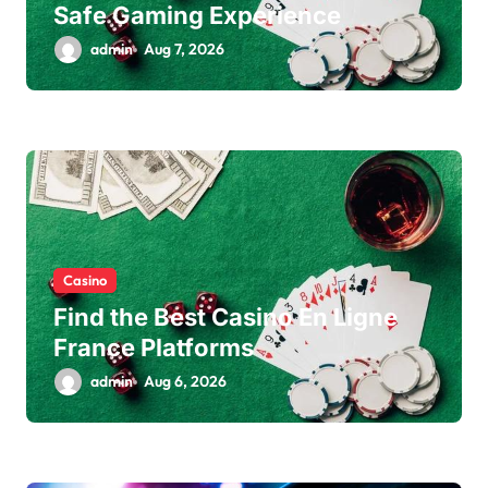
Safe Gaming Experience
admin
Aug 7, 2026
Casino
Find the Best Casino En Ligne
France Platforms
admin
Aug 6, 2026