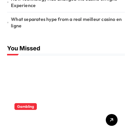
Experience
What separates hype from a real meilleur casino en
ligne
You Missed
Gambling
Bonus Casino En Ligne Pour
Joueurs Expérimentés