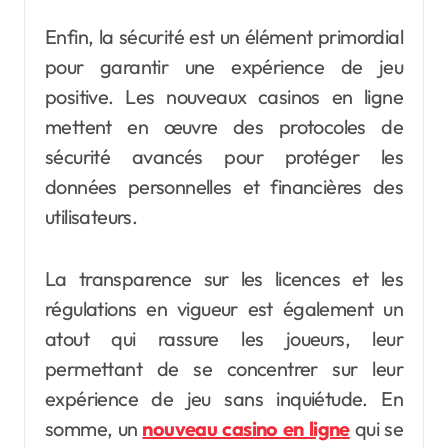
Enfin, la sécurité est un élément primordial
pour garantir une expérience de jeu
positive. Les nouveaux casinos en ligne
mettent en œuvre des protocoles de
sécurité avancés pour protéger les
données personnelles et financières des
utilisateurs.
La transparence sur les licences et les
régulations en vigueur est également un
atout qui rassure les joueurs, leur
permettant de se concentrer sur leur
expérience de jeu sans inquiétude. En
somme, un
nouveau casino en ligne
qui se