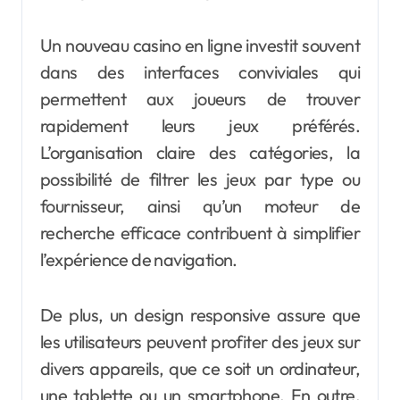
Un nouveau casino en ligne investit souvent
dans des interfaces conviviales qui
permettent aux joueurs de trouver
rapidement leurs jeux préférés.
L’organisation claire des catégories, la
possibilité de filtrer les jeux par type ou
fournisseur, ainsi qu’un moteur de
recherche efficace contribuent à simplifier
l’expérience de navigation.
De plus, un design responsive assure que
les utilisateurs peuvent profiter des jeux sur
divers appareils, que ce soit un ordinateur,
une tablette ou un smartphone. En outre,