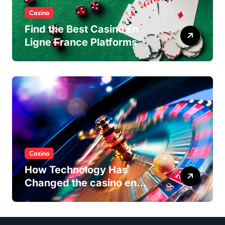
Casino
Find the Best Casino En
Ligne France Platforms
Casino
How Technology Has
Changed the casino en
ligne Experience