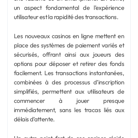
un aspect fondamental de l’expérience
utilisateur est la rapidité des transactions.
Les nouveaux casinos en ligne mettent en
place des systèmes de paiement variés et
sécurisés, offrant ainsi aux joueurs des
options pour déposer et retirer des fonds
facilement. Les transactions instantanées,
combinées à des processus d’inscription
simplifiés, permettent aux utilisateurs de
commencer à jouer presque
immédiatement, sans les tracas liés aux
délais d’attente.