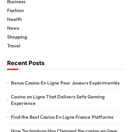
Business
Fashion
Health
News
Shopping
Travel
Recent Posts
Bonus Casino En Ligne Pour Joueurs Expérimentés
Casino en Ligne That Delivers Safe Gaming
Experience
Find the Best Casino En Ligne France Platforms
How Technology Has Changed the casino en ligne