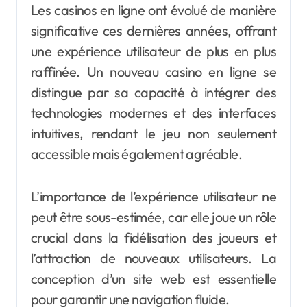
Les casinos en ligne ont évolué de manière
significative ces dernières années, offrant
une expérience utilisateur de plus en plus
raffinée. Un nouveau casino en ligne se
distingue par sa capacité à intégrer des
technologies modernes et des interfaces
intuitives, rendant le jeu non seulement
accessible mais également agréable.
L’importance de l’expérience utilisateur ne
peut être sous-estimée, car elle joue un rôle
crucial dans la fidélisation des joueurs et
l’attraction de nouveaux utilisateurs. La
conception d’un site web est essentielle
pour garantir une navigation fluide.