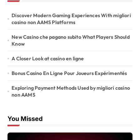
Discover Modern Gaming Experiences With migliori
casino non AAMS Platforms
New Casino che pagano subito What Players Should
Know
A Closer Look at casino en ligne
Bonus Casino En Ligne Pour Joueurs Expérimentés
Exploring Payment Methods Used by migliori casino
non AAMS
You Missed