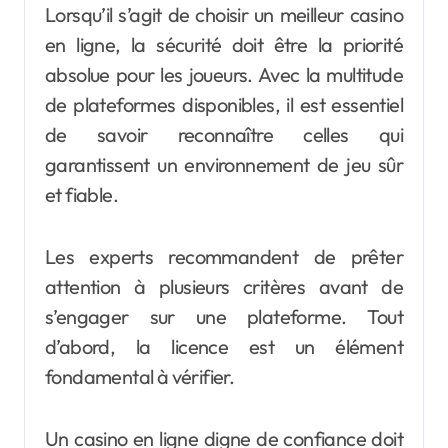
Lorsqu’il s’agit de choisir un meilleur casino
en ligne, la sécurité doit être la priorité
absolue pour les joueurs. Avec la multitude
de plateformes disponibles, il est essentiel
de savoir reconnaître celles qui
garantissent un environnement de jeu sûr
et fiable.
Les experts recommandent de prêter
attention à plusieurs critères avant de
s’engager sur une plateforme. Tout
d’abord, la licence est un élément
fondamental à vérifier.
Un casino en ligne digne de confiance doit