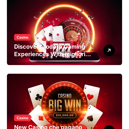
Casino
Discover Modern Gaming
Experiences With migliori
casino non AAMS Platforms
Casino
New Casino che pagano