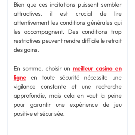
Bien que ces incitations puissent sembler
attractives, il est crucial de lire
attentivement les conditions générales qui
les accompagnent. Des conditions trop
restrictives peuvent rendre difficile le retrait
des gains.
En somme, choisir un
meilleur casino en
ligne
en toute sécurité nécessite une
vigilance constante et une recherche
approfondie, mais cela en vaut la peine
pour garantir une expérience de jeu
positive et sécurisée.