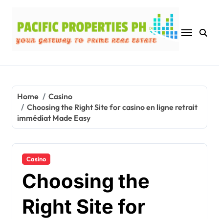
Skip
to
content
Home
Casino
Choosing the Right Site for casino en ligne retrait
immédiat Made Easy
Casino
Choosing the
Right Site for