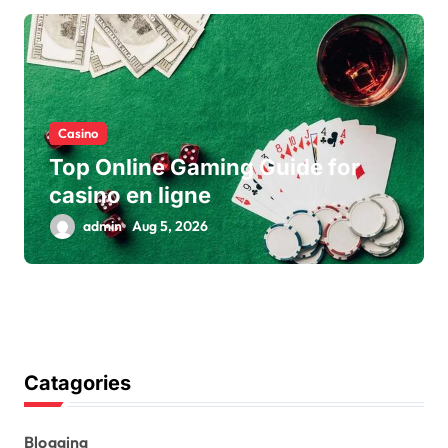
Casino
Top Online Gaming Guide for
casino en ligne
admin
Aug 5, 2026
Catagories
Blogging