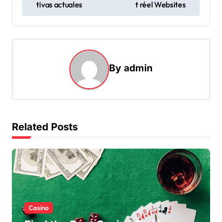
tivas actuales
t réel Websites
s
t
n
a
By
admin
v
i
g
Related Posts
a
t
i
o
n
Casino