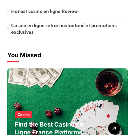
Honest casino en ligne Review
Casino en ligne retrait instantané et promotions
exclusives
You Missed
Casino
Find the Best Casino En
Ligne France Platforms