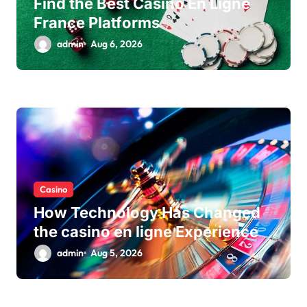
Find the Best Casino En Ligne
France Platforms
admin
Aug 6, 2026
Casino
How Technology Has Changed
the casino en ligne Experience
admin
Aug 5, 2026