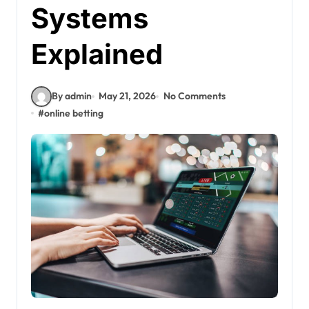
Systems
Explained
By admin
May 21, 2026
No Comments
#
online betting