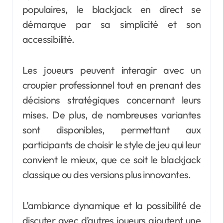
populaires, le blackjack en direct se
démarque par sa simplicité et son
accessibilité.
Les joueurs peuvent interagir avec un
croupier professionnel tout en prenant des
décisions stratégiques concernant leurs
mises. De plus, de nombreuses variantes
sont disponibles, permettant aux
participants de choisir le style de jeu qui leur
convient le mieux, que ce soit le blackjack
classique ou des versions plus innovantes.
L’ambiance dynamique et la possibilité de
discuter avec d’autres joueurs ajoutent une