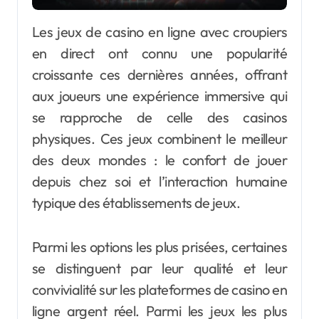
Les jeux de casino en ligne avec croupiers
en direct ont connu une popularité
croissante ces dernières années, offrant
aux joueurs une expérience immersive qui
se rapproche de celle des casinos
physiques. Ces jeux combinent le meilleur
des deux mondes : le confort de jouer
depuis chez soi et l’interaction humaine
typique des établissements de jeux.
Parmi les options les plus prisées, certaines
se distinguent par leur qualité et leur
convivialité sur les plateformes de casino en
ligne argent réel. Parmi les jeux les plus