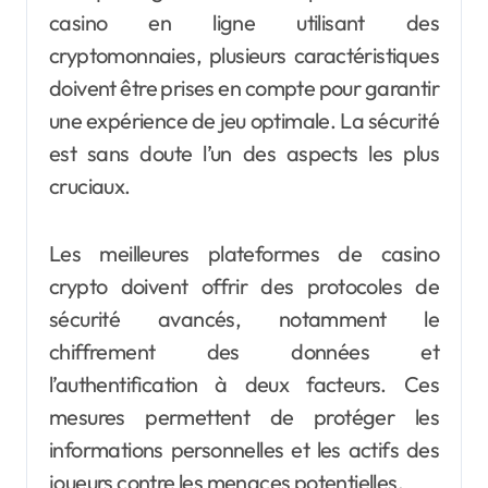
casino en ligne utilisant des
cryptomonnaies, plusieurs caractéristiques
doivent être prises en compte pour garantir
une expérience de jeu optimale. La sécurité
est sans doute l’un des aspects les plus
cruciaux.
Les meilleures plateformes de casino
crypto doivent offrir des protocoles de
sécurité avancés, notamment le
chiffrement des données et
l’authentification à deux facteurs. Ces
mesures permettent de protéger les
informations personnelles et les actifs des
joueurs contre les menaces potentielles.