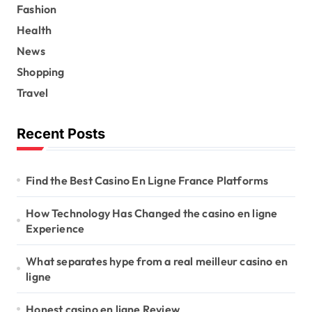
Fashion
Health
News
Shopping
Travel
Recent Posts
Find the Best Casino En Ligne France Platforms
How Technology Has Changed the casino en ligne
Experience
What separates hype from a real meilleur casino en
ligne
Honest casino en ligne Review