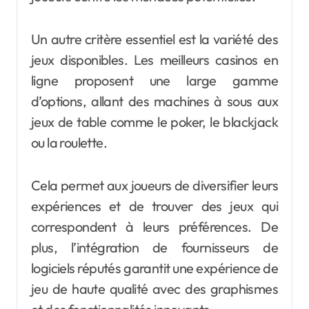
Un autre critère essentiel est la variété des
jeux disponibles. Les meilleurs casinos en
ligne proposent une large gamme
d’options, allant des machines à sous aux
jeux de table comme le poker, le blackjack
ou la roulette.
Cela permet aux joueurs de diversifier leurs
expériences et de trouver des jeux qui
correspondent à leurs préférences. De
plus, l’intégration de fournisseurs de
logiciels réputés garantit une expérience de
jeu de haute qualité avec des graphismes