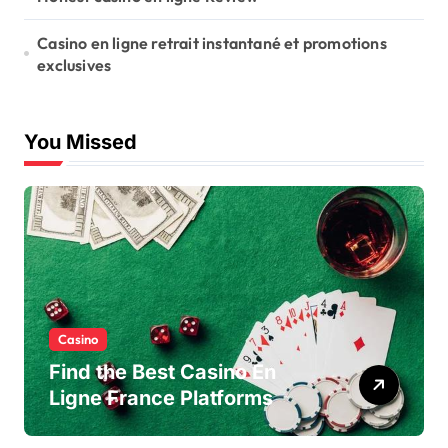
Casino en ligne retrait instantané et promotions
exclusives
You Missed
Casino
Find the Best Casino En
Ligne France Platforms