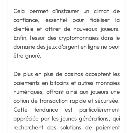
Cela permet d’instaurer un climat de
confiance, essentiel pour fidéliser la
clientèle et attirer de nouveaux joueurs.
Enfin, l’essor des cryptomonnaies dans le
domaine des jeux d’argent en ligne ne peut
être ignoré.
De plus en plus de casinos acceptent les
paiements en bitcoins et autres monnaies
numériques, offrant ainsi aux joueurs une
option de transaction rapide et sécurisée.
Cette tendance est particulièrement
appréciée par les jeunes générations, qui
recherchent des solutions de paiement