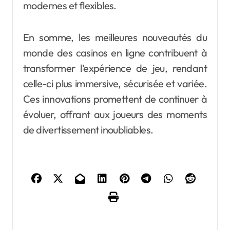
modernes et flexibles.
En somme, les meilleures nouveautés du
monde des casinos en ligne contribuent à
transformer l’expérience de jeu, rendant
celle-ci plus immersive, sécurisée et variée.
Ces innovations promettent de continuer à
évoluer, offrant aux joueurs des moments
de divertissement inoubliables.