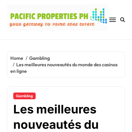
Skip
to
content
Home
Gambling
Les meilleures nouveautés du monde des casinos
en ligne
Gambling
Les meilleures
nouveautés du