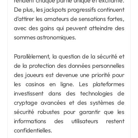
rendent chaque partie unique et excitante.
De plus, les jackpots progressifs continuent
d’attirer les amateurs de sensations fortes,
avec des gains qui peuvent atteindre des
sommes astronomiques.
Parallèlement, la question de la sécurité et
de la protection des données personnelles
des joueurs est devenue une priorité pour
les casinos en ligne. Les plateformes
investissent dans des technologies de
cryptage avancées et des systèmes de
sécurité robustes pour garantir que les
informations des utilisateurs restent
confidentielles.