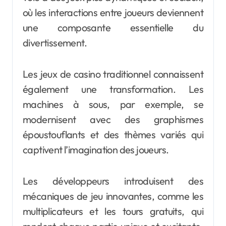
où les interactions entre joueurs deviennent
une composante essentielle du
divertissement.
Les jeux de casino traditionnel connaissent
également une transformation. Les
machines à sous, par exemple, se
modernisent avec des graphismes
époustouflants et des thèmes variés qui
captivent l’imagination des joueurs.
Les développeurs introduisent des
mécaniques de jeu innovantes, comme les
multiplicateurs et les tours gratuits, qui