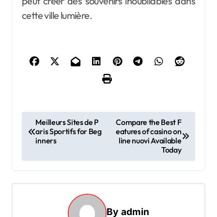
peut créer des souvenirs inoubliables dans
cette ville lumière.
P
Meilleurs Sites de P
Compare the Best F
aris Sportifs for Beg
eatures of casino on
o
inners
line nuovi Available
s
Today
t
n
a
By
admin
v