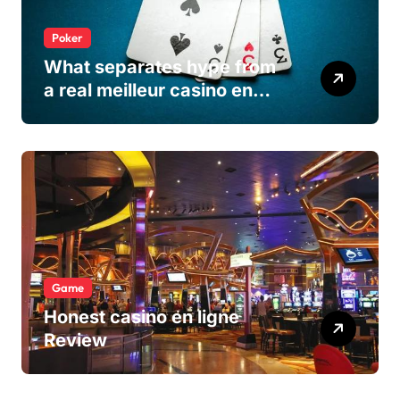
Poker
What separates hype from
a real meilleur casino en
ligne
Game
Honest casino en ligne
Review