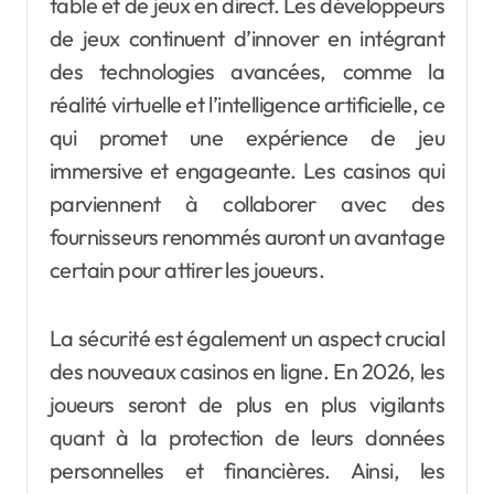
table et de jeux en direct. Les développeurs
de jeux continuent d’innover en intégrant
des technologies avancées, comme la
réalité virtuelle et l’intelligence artificielle, ce
qui promet une expérience de jeu
immersive et engageante. Les casinos qui
parviennent à collaborer avec des
fournisseurs renommés auront un avantage
certain pour attirer les joueurs.
La sécurité est également un aspect crucial
des nouveaux casinos en ligne. En 2026, les
joueurs seront de plus en plus vigilants
quant à la protection de leurs données
personnelles et financières. Ainsi, les