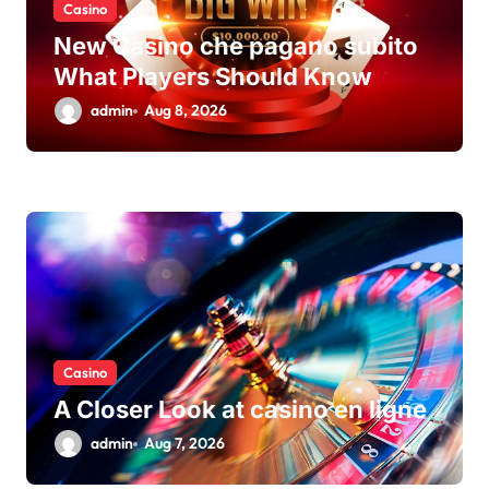
Casino
New Casino che pagano subito
What Players Should Know
admin
Aug 8, 2026
Casino
A Closer Look at casino en ligne
admin
Aug 7, 2026