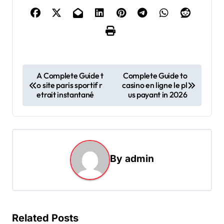
P
A Complete Guide t
Complete Guide to
o site paris sportif r
casino en ligne le pl
o
etrait instantané
us payant in 2026
s
t
n
a
By
admin
v
i
g
Related Posts
a