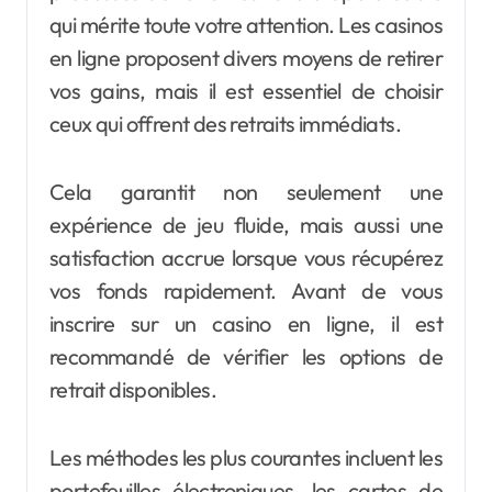
qui mérite toute votre attention. Les casinos
en ligne proposent divers moyens de retirer
vos gains, mais il est essentiel de choisir
ceux qui offrent des retraits immédiats.
Cela garantit non seulement une
expérience de jeu fluide, mais aussi une
satisfaction accrue lorsque vous récupérez
vos fonds rapidement. Avant de vous
inscrire sur un casino en ligne, il est
recommandé de vérifier les options de
retrait disponibles.
Les méthodes les plus courantes incluent les
portefeuilles électroniques, les cartes de