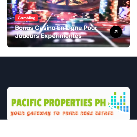
Gambling
Bonus Casino En Ligne Pour
Joueurs Expérimentés