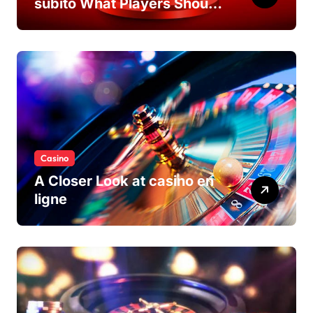
subito What Players Should
Know
Casino
A Closer Look at casino en
ligne