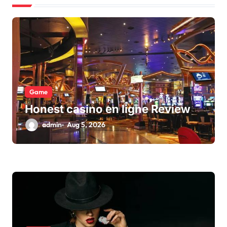
t
i
o
n
Game
Honest casino en ligne Review
admin
Aug 5, 2026