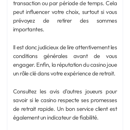
transaction ou par période de temps. Cela
peut influencer votre choix, surtout si vous
prévoyez de retirer des sommes
importantes.
Il est donc judicieux de lire attentivement les
conditions générales avant de vous
engager. Enfin, la réputation du casino joue
un rôle clé dans votre expérience de retrait.
Consultez les avis d’autres joueurs pour
savoir si le casino respecte ses promesses
de retrait rapide. Un bon service client est
également un indicateur de fiabilité.