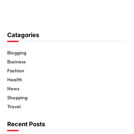
Catagories
Blogging
Business
Fashion
Health
News
Shopping
Travel
Recent Posts