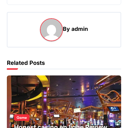
t
n
a
By
admin
v
i
g
a
Related Posts
t
i
o
n
Game
Honest casino en ligne Review