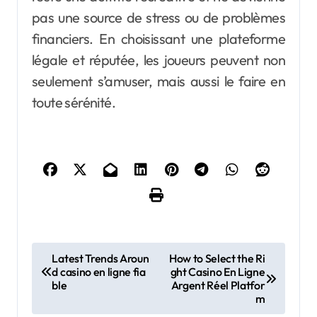
pas une source de stress ou de problèmes
financiers. En choisissant une plateforme
légale et réputée, les joueurs peuvent non
seulement s’amuser, mais aussi le faire en
toute sérénité.
P
Latest Trends Aroun
How to Select the Ri
d casino en ligne fia
ght Casino En Ligne
o
ble
Argent Réel Platfor
s
m