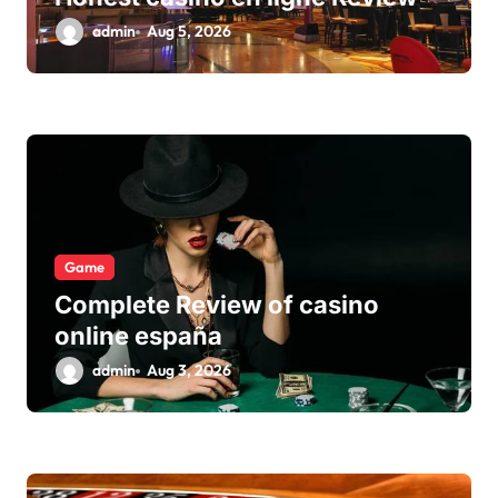
admin
Aug 5, 2026
Game
Complete Review of casino
online españa
admin
Aug 3, 2026