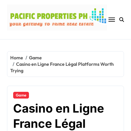
Skip
to
content
Home
Game
Casino en Ligne France Légal Platforms Worth
Trying
Game
Casino en Ligne
France Légal