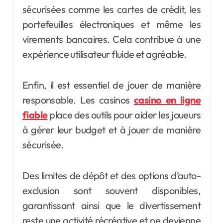
sécurisées comme les cartes de crédit, les
portefeuilles électroniques et même les
virements bancaires. Cela contribue à une
expérience utilisateur fluide et agréable.
Enfin, il est essentiel de jouer de manière
responsable. Les casinos
casino en ligne
fiable
place des outils pour aider les joueurs
à gérer leur budget et à jouer de manière
sécurisée.
Des limites de dépôt et des options d’auto-
exclusion sont souvent disponibles,
garantissant ainsi que le divertissement
reste une activité récréative et ne devienne