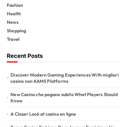
Fashion
Health
News
Shopping
Travel
Recent Posts
Discover Modern Gaming Experiences With migliori
casino non AAMS Platforms
New Casino che pagano subito What Players Should
Know
A Closer Look at casino en ligne