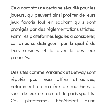
Cela garantit une certaine sécurité pour les
joueurs, qui peuvent ainsi profiter de leurs
jeux favoris tout en sachant qu’ils sont
protégés par des réglementations strictes.
Parmi les plateformes légales à considérer,
certaines se distinguent par la qualité de
leurs services et la diversité des jeux
proposés.
Des sites comme Winamax et Betway sont
réputés pour leurs offres attractives,
notamment en matière de machines à
sous, de jeux de table et de paris sportifs.
Ces plateformes bénéficient d’une