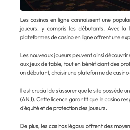
Les casinos en ligne connaissent une popularité croissante en France, attirant de nombreux
joueurs, y compris les débutants. Avec la l
plateformes de casino en ligne offrent une expé
Les nouveaux joueurs peuvent ainsi découvrir 
aux jeux de table, tout en bénéficiant des prot
un débutant, choisir une plateforme de casino e
Il est crucial de s’assurer que le site possède u
(ANJ). Cette licence garantit que le casino re
d’équité et de protection des joueurs.
De plus, les casinos légaux offrent des moyen