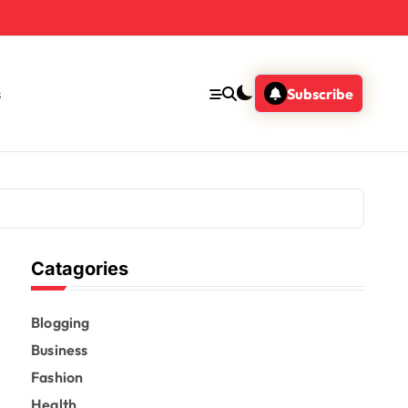
s
Subscribe
Catagories
Blogging
Business
Fashion
Health