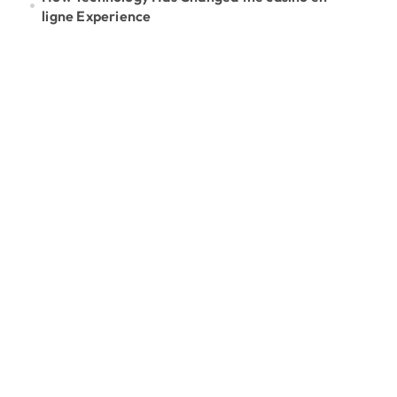
ligne Experience