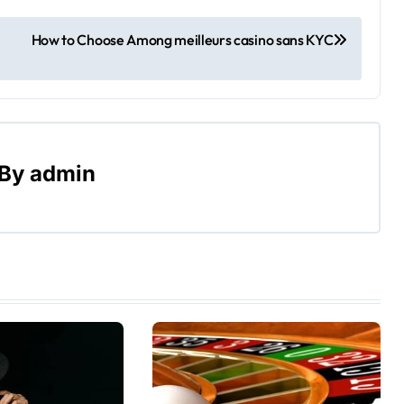
How to Choose Among meilleurs casino sans KYC
By
admin