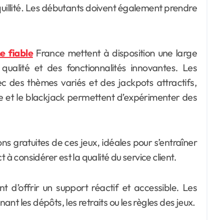
quillité. Les débutants doivent également prendre
e fiable
France mettent à disposition une large
alité et des fonctionnalités innovantes. Les
 des thèmes variés et des jackpots attractifs,
te et le blackjack permettent d’expérimenter des
ns gratuites de ces jeux, idéales pour s’entraîner
 à considérer est la qualité du service client.
 d’offrir un support réactif et accessible. Les
t les dépôts, les retraits ou les règles des jeux.