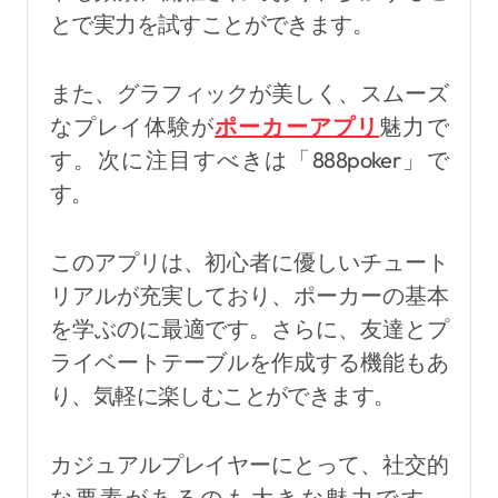
とで実力を試すことができます。
また、グラフィックが美しく、スムーズ
なプレイ体験が
ポーカーアプリ
魅力で
す。次に注目すべきは「888poker」で
す。
このアプリは、初心者に優しいチュート
リアルが充実しており、ポーカーの基本
を学ぶのに最適です。さらに、友達とプ
ライベートテーブルを作成する機能もあ
り、気軽に楽しむことができます。
カジュアルプレイヤーにとって、社交的
な要素があるのも大きな魅力です。