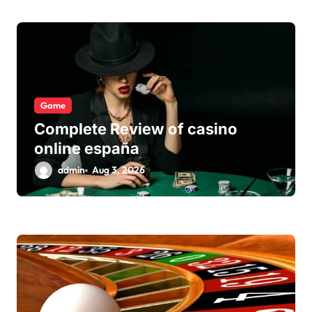
Game
Complete Review of casino
online españa
admin
Aug 3, 2026