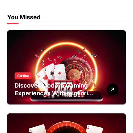
You Missed
Casino
Discover Modern Gaming
Experiences With migliori
casino non AAMS Platforms