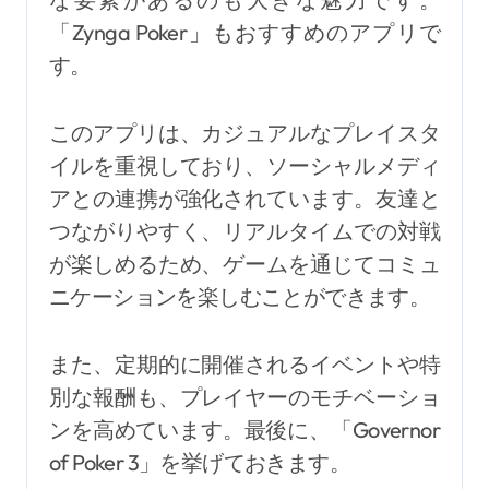
「Zynga Poker」もおすすめのアプリで
す。
このアプリは、カジュアルなプレイスタ
イルを重視しており、ソーシャルメディ
アとの連携が強化されています。友達と
つながりやすく、リアルタイムでの対戦
が楽しめるため、ゲームを通じてコミュ
ニケーションを楽しむことができます。
また、定期的に開催されるイベントや特
別な報酬も、プレイヤーのモチベーショ
ンを高めています。最後に、「Governor
of Poker 3」を挙げておきます。