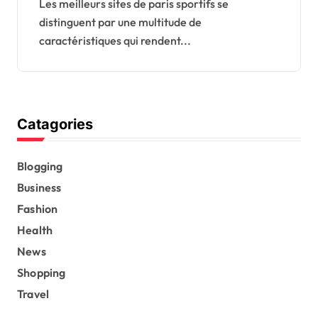
Les meilleurs sites de paris sportifs se
distinguent par une multitude de
caractéristiques qui rendent...
Catagories
Blogging
Business
Fashion
Health
News
Shopping
Travel