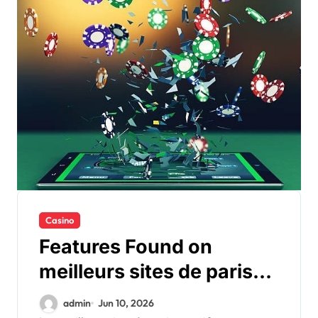
Casino
Features Found on
meilleurs sites de paris
sportifs
admin
Jun 10, 2026