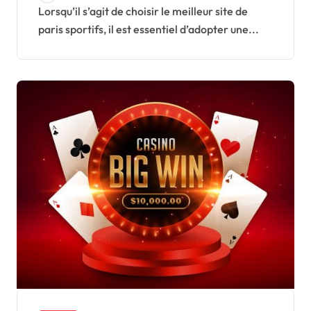
Lorsqu’il s’agit de choisir le meilleur site de
paris sportifs, il est essentiel d’adopter une...