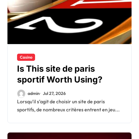
Casino
Is This site de paris
sportif Worth Using?
admin
Jul 27, 2026
Lorsqu’il s’agit de choisir un site de paris
sportifs, de nombreux critères entrent en jeu...