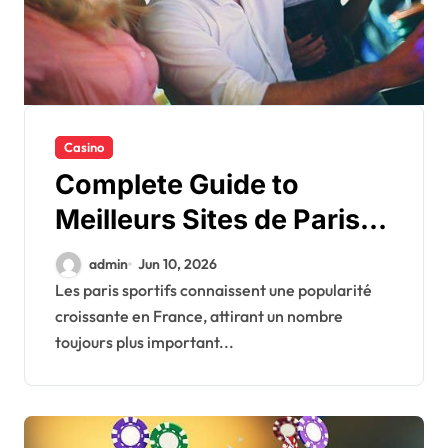
Casino
Complete Guide to
Meilleurs Sites de Paris
Sportifs
admin
Jun 10, 2026
Les paris sportifs connaissent une popularité
croissante en France, attirant un nombre
toujours plus important...