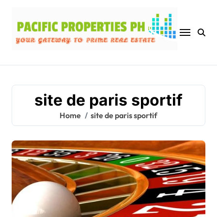
Skip
to
content
site de paris sportif
Home
site de paris sportif