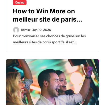
Casino
How to Win More on
meilleur site de paris
sportif Sites
admin
Jun 10, 2026
Pour maximiser ses chances de gains sur les
meilleurs sites de paris sportifs, il est...