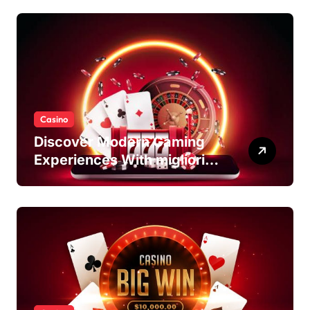
Casino
Discover Modern Gaming
Experiences With migliori
casino non AAMS Platforms