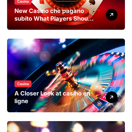
Casino
New Casino che pagano
subito What Players Should
Know
Casino
A Closer Look at casino en
ligne