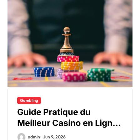
Gambling
Guide Pratique du
Meilleur Casino en Ligne
Argent Reel
admin
Jun 9, 2026