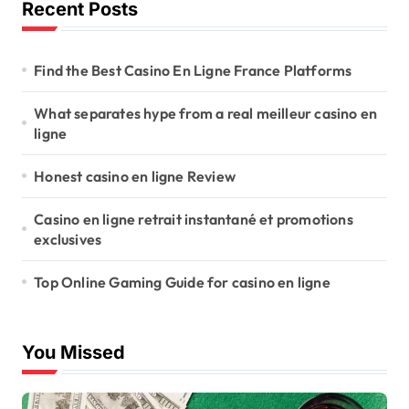
Recent Posts
Find the Best Casino En Ligne France Platforms
What separates hype from a real meilleur casino en
ligne
Honest casino en ligne Review
Casino en ligne retrait instantané et promotions
exclusives
Top Online Gaming Guide for casino en ligne
You Missed