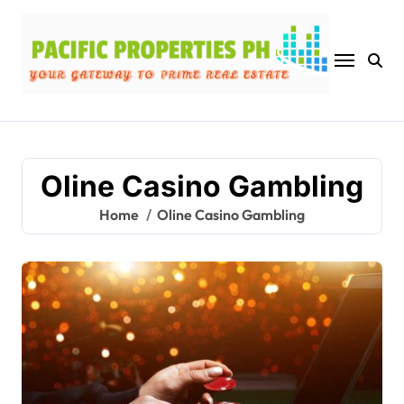
Skip
to
content
Oline Casino Gambling
Home
Oline Casino Gambling