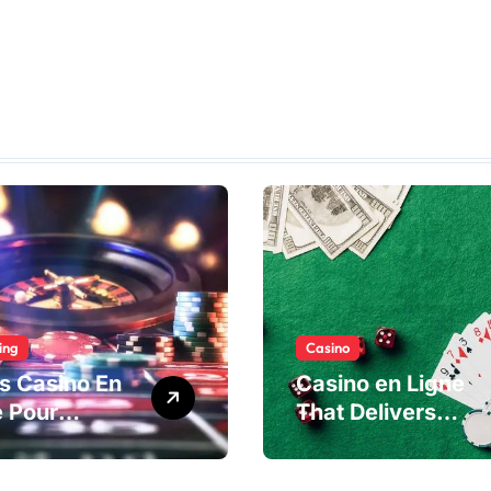
ing
Casino
s Casino En
Casino en Ligne
e Pour
That Delivers
urs
Safe Gaming
rimentés
Experience