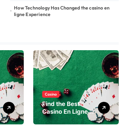
How Technology Has Changed the casino en
ligne Experience
Casino
Find the Best
Casino En Ligne
France Platforms