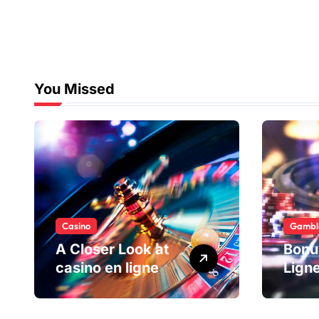
You Missed
Casino
Gambl
A Closer Look at
Bonu
casino en ligne
Lign
Joue
Expé