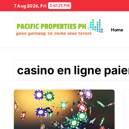
Skip
7 Aug 2026, Fri
3:47:25 PM
to
content
Home
casino en ligne pai