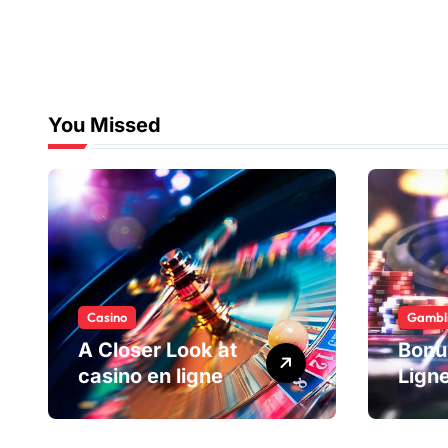
You Missed
Casino
Gambl
A Closer Look at
Bonu
casino en ligne
Lign
Joue
Expé