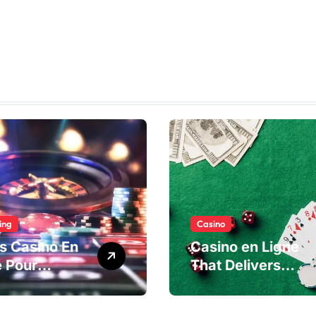
ing
Casino
s Casino En
Casino en Ligne
e Pour
That Delivers
urs
Safe Gaming
rimentés
Experience