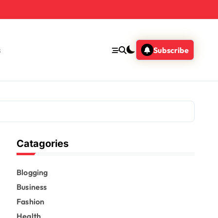
s
Subscribe
Catagories
Blogging
Business
Fashion
Health