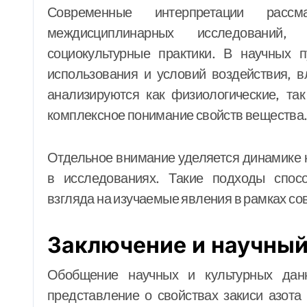
Современные интерпретации расс
междисциплинарных исследований
социокультурные практики. В научных п
использования и условий воздействия, 
анализируются как физиологические, та
комплексное понимание свойств вещества
Отдельное внимание уделяется динамике 
в исследованиях. Такие подходы спос
взгляда на изучаемые явления в рамках с
Заключение и научный
Обобщение научных и культурных дан
представление о свойствах закиси азота