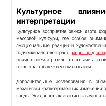
Культурное влия
интерпретации
Культурное восприятие закиси азота ф
массовой культуры, где особое внима
эмоциональные реакции и художественн
подчеркивался контраст,
меры предостор
применением и развлекательными ассоци
вещества в общественном сознании.
Дополнительные исследования в обла
механизмы кратковременных изменений в
среды. Эти данные активно используются в