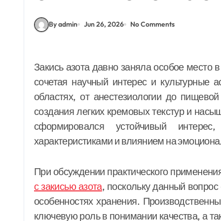
By admin
Jun 26, 2026
No Comments
Закись азота давно заняла особое место в истории медицины и индустрии развлечений,
сочетая научный интерес и культурные а
областях, от анестезиологии до пищевой
создания легких кремовых текстур и нас
сформировался устойчивый интерес,
характеристиками и влиянием на эмоциона
При обсуждении практического применени
с закисью азота
, поскольку данный вопрос 
особенностях хранения. Производственны
ключевую роль в понимании качества, а та