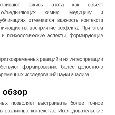
матривают закись азота как объект
, объединяющих химию, медицину и
убликациях отмечается важность контекста
влияющих на восприятие эффекта. При этом
к и психологические аспекты, формирующие
.
кратковременных реакций и их интерпретации
обствуют формированию более целостного
овременных исследований науки анализа.
 обзор
ных позволяет выстраивать более точное
 в различных контекстах. Исследовательские